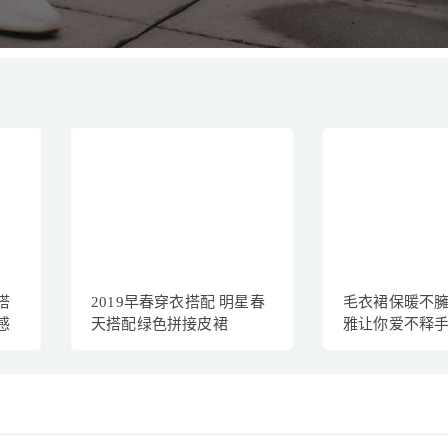
搭
2019早春穿衣搭配 明星春
毛衣裙保暖不臃
感
天搭配绿色拼接皮裙
雅让你爱不释