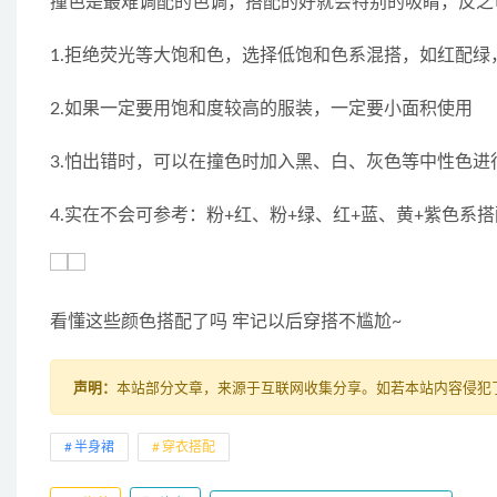
撞色是最难调配的色调，搭配的好就会特别的吸睛，反之
1.拒绝荧光等大饱和色，选择低饱和色系混搭，如红配绿
2.如果一定要用饱和度较高的服装，一定要小面积使用
3.怕出错时，可以在撞色时加入黑、白、灰色等中性色进
4.实在不会可参考：粉+红、粉+绿、红+蓝、黄+紫色系搭
看懂这些颜色搭配了吗 牢记以后穿搭不尴尬~
声明：
本站部分文章，来源于互联网收集分享。如若本站内容侵犯了原著
半身裙
穿衣搭配