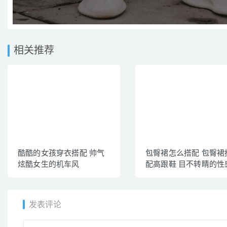
相关推荐
酷酷的女孩穿衣搭配 帅气
包臀裙怎么搭配 包臀裙
炫酷女生的机车风
配高跟鞋 目不转睛的性
发表评论