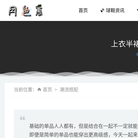
首页
球鞋资讯
上衣半
芭比粉 +
当前位置：
首页
潮流搭配
安踏全新 
安踏 KT
为什么叫
匹克「态极超
基础的单品人人都有，但是结合在一起不一定就能
即便是简单的单品也能穿出更高级感，今天一起来