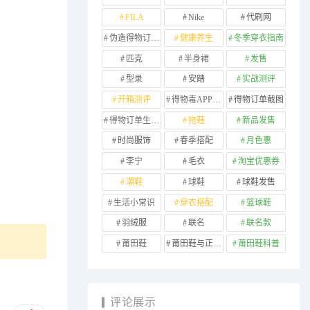
FILA
Nike
代刷网
伪造得物订单截图
健康养生
冬季穿衣指南
匹克
半身裙
发售
型录
安踏
实战测评
开箱测评
得物毒APP订单
得物订单截图
得物订单生成器
拖鞋
新品发售
时尚服饰
春季搭配
月色惠
李宁
毛衣
淘宝优惠券
潮鞋
球鞋
球鞋发售
生活小常识
穿衣搭配
篮球鞋
羽绒服
联名
联名款
莆田鞋
莆田鞋与正品对比
莆田鞋科普
评论展示