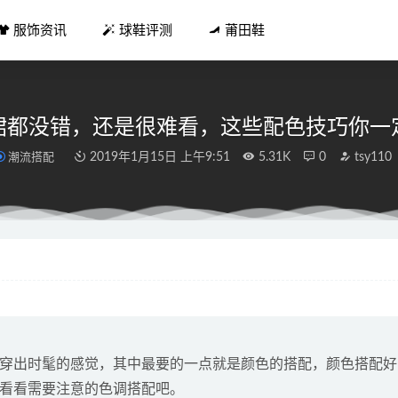
服饰资讯
球鞋评测
莆田鞋
裙都没错，还是很难看，这些配色技巧你一
潮流搭配
2019年1月15日 上午9:51
5.31K
0
tsy110
 亮橙爱了吗？全新 AJ5 细节满满颜值有点高
2022-06-18
A-CORE 科技跑鞋系列上架，更多舒适选择
2021-06-25
7 破坏全新“冰山”配色鞋款即将上架
2021-10-17
丝袜奶茶怎么么由来
2018-12-27
轻大三角」全新 3D Attitude 配色曝光
2021-06-02
穿出时髦的感觉，其中最要的一点就是颜色的搭配，颜色搭配好
看看需要注意的色调搭配吧。