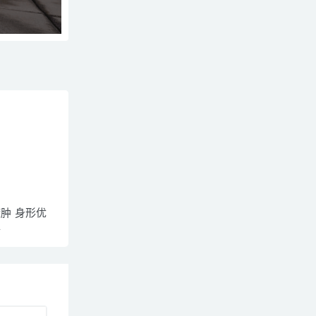
肿 身形优
手