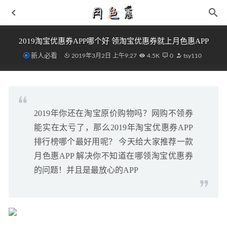
2019淘宝优惠券APP哪个好 领淘宝优惠券就上月色惠APP
新人必看
2019年3月2日 上午9:27
4.5K
0
tsy110
2019年你还在淘宝原价购物吗？网购不领券
Nike Blazer Mid 77 全新深灰配色!绒面革皮革多材质
2021-
能实在太亏了，那么2019年淘宝优惠券APP
02-01
排行榜哪个最好用呢？ 今天给大家推荐一款
柚子怎么挑才甜 柚子买尖的还是买圆的很多人都选错了
月色惠APP 解决你不知道在哪领淘宝优惠券
2018-12-21
的问题！并且是最放心的APP
李宁全新“超载”OVERLOAD 鞋款即将登场，质感「粒粒
鞋」
2021-08-19
李宁盘古 Halo 雷蛇限定版鞋款来袭，神秘炫酷
2021-10-01
一字肩搭配什么 一字肩,露肩上衣优雅成熟的风韵
2019-03-