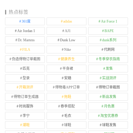
热点标签
361度
adidas
Air Force 1
Air Jordan 1
AJ1
BAPE
Dr. Martens
Dunk Low
dunk系列
FILA
Nike
代刷网
伪造得物订单截图
健康养生
冬季穿衣指南
匹克
半身裙
发售
型录
安踏
实战测评
开箱测评
得物毒APP订单
得物订单截图
得物订单生成器
拖鞋
新品发售
时尚服饰
春季搭配
月色惠
李宁
毛衣
淘宝优惠券
潮鞋
球鞋
球鞋发售