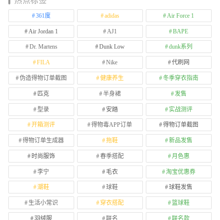
热点标签
361度
adidas
Air Force 1
Air Jordan 1
AJ1
BAPE
Dr. Martens
Dunk Low
dunk系列
FILA
Nike
代刷网
伪造得物订单截图
健康养生
冬季穿衣指南
匹克
半身裙
发售
型录
安踏
实战测评
开箱测评
得物毒APP订单
得物订单截图
得物订单生成器
拖鞋
新品发售
时尚服饰
春季搭配
月色惠
李宁
毛衣
淘宝优惠券
潮鞋
球鞋
球鞋发售
生活小常识
穿衣搭配
篮球鞋
羽绒服
联名
联名款