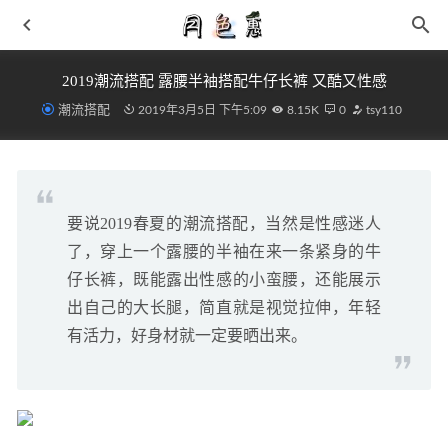
2019潮流搭配 露腰半袖搭配牛仔长裤 又酷又性感
潮流搭配
2019年3月5日 下午5:09
8.15K
0
tsy110
要说2019春夏的潮流搭配，当然是性感迷人
条绒裤子配什么上衣 牢记这四种搭配立马提升气质
2019-
了，穿上一个露腰的半袖在来一条紧身的牛
05-13
仔长裤，既能露出性感的小蛮腰，还能展示
印花连衣裙怎么搭配 气质大妈很显青春气息 身姿妙曼
出自己的大长腿，简直就是视觉拉伸，年轻
2019-03-11
有活力，好身材就一定要晒出来。
得物买东西如何减免运费 得物运费为什么贵
2021-08-18
Vibram 2021 新款经典复刻室五指鞋上架发售～
2021-05-25
全新「手绘涂鸦」AF1 细节超多！波浪 Swoosh 还有超酷吊
牌！
2022-04-15