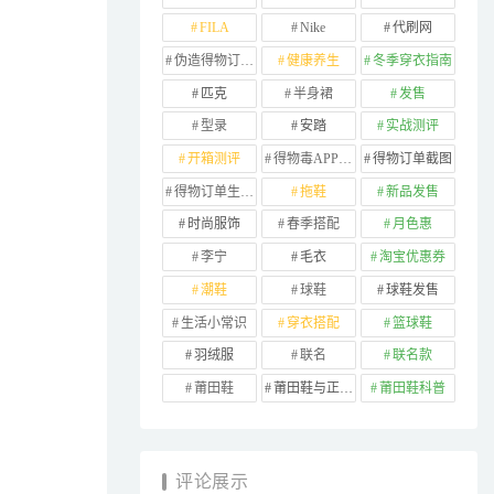
FILA
Nike
代刷网
伪造得物订单截图
健康养生
冬季穿衣指南
匹克
半身裙
发售
型录
安踏
实战测评
开箱测评
得物毒APP订单
得物订单截图
得物订单生成器
拖鞋
新品发售
时尚服饰
春季搭配
月色惠
李宁
毛衣
淘宝优惠券
潮鞋
球鞋
球鞋发售
生活小常识
穿衣搭配
篮球鞋
羽绒服
联名
联名款
莆田鞋
莆田鞋与正品对比
莆田鞋科普
评论展示