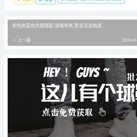
粉色和蓝色衣服搭配 容错率高 更显活泼俏皮
上一篇
2019-03