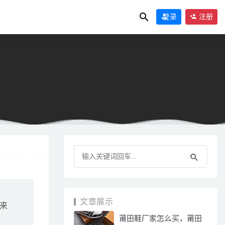
登录
注册
09
文章展示
来
莆田鞋厂家怎么买，莆田