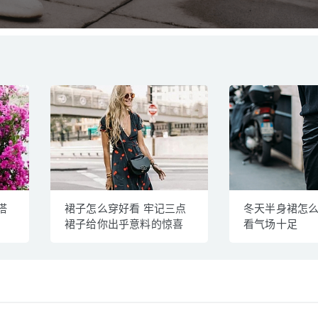
搭
裙子怎么穿好看 牢记三点
冬天半身裙怎么
裙子给你出乎意料的惊喜
看气场十足