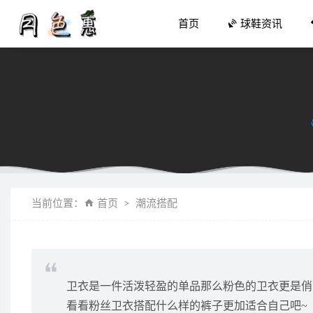
首页
球鞋资讯
UGG 20
当前位置：
首页
潮流搭配
春天的穿
死亡之吻、
皮草怎么
李宁反伍 
卫衣是一件活泼轻盈的单品那么粉色的卫衣更是俏
看看粉丝卫衣搭配什么样的裤子更加适合自己吧~