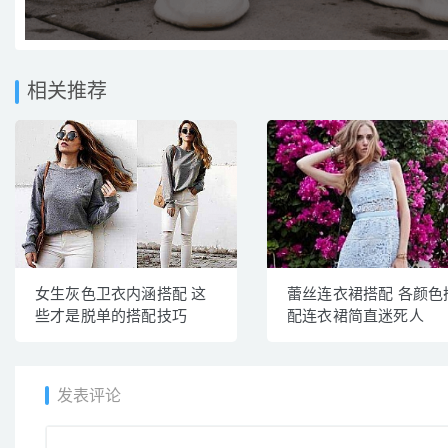
相关推荐
女生灰色卫衣内涵搭配 这
蕾丝连衣裙搭配 各颜色
些才是脱单的搭配技巧
配连衣裙简直迷死人
发表评论