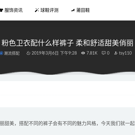
服饰资讯
球鞋评测
莆田鞋
粉色卫衣配什么样裤子 柔和舒适甜美俏丽
潮流搭配
2019年3月6日 下午9:28
7.81K
0
tsy110
21 Pride 骄傲月限定鞋款系列亮相，彩虹 Party~
2021-05-28
衣技巧 吸引桃花运的搭配 单身必看
2019-02-16
北卡 AJ1、雪城、全明星 Dunk 今早发售！你中了吗？
2021-03-
搭配 貂皮这样穿就是高贵的淑妃
2019-01-04
2 Low 全新“惟楚有材”配色鞋款曝光
2021-09-01
丽甜美，搭配不同的裤子会有不同的魅力风格，今天我们就一起