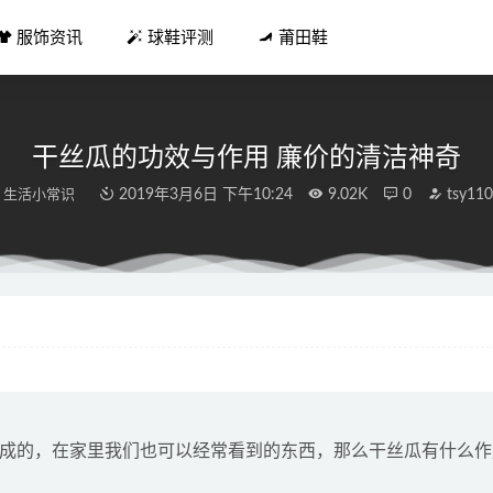
服饰资讯
球鞋评测
莆田鞋
干丝瓜的功效与作用 廉价的清洁神奇
生活小常识
2019年3月6日 下午10:24
9.02K
0
tsy110
联名！「绿蛇纹」Dunk 奢华中带点骚气！
2022-04-12
 atmos 全新联名 TARIK 靴款即将来袭
2021-08-18
肚子喝醋好吗？有什么影响
2018-12-17
！3双耐克Dunk天猫补货发售，先到先得，仅限Vip！
2021-06-0
ns新品鞋身出现阿拉伯文象形符号
2021-02-24
成的，在家里我们也可以经常看到的东西，那么干丝瓜有什么作