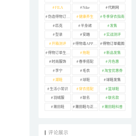
FILA
Nike
代刷网
伪造得物订单截图
健康养生
冬季穿衣指南
匹克
半身裙
发售
型录
安踏
实战测评
开箱测评
得物毒APP订单
得物订单截图
得物订单生成器
拖鞋
新品发售
时尚服饰
春季搭配
月色惠
李宁
毛衣
淘宝优惠券
潮鞋
球鞋
球鞋发售
生活小常识
穿衣搭配
篮球鞋
羽绒服
联名
联名款
莆田鞋
莆田鞋与正品对比
莆田鞋科普
评论展示