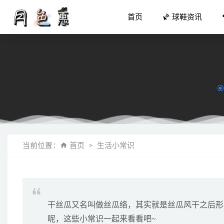
首页
球鞋资讯
规格堪比
当前位置：
首页
生活小常识
马汀博士 x
大清早空
神仙打架局
这款Va
干丝瓜又名叫做丝瓜络，其实就是丝瓜风干之后形
呢，这些小常识一起来看看吧~