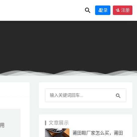
登录
注册
9
文章展示
用
莆田鞋厂家怎么买，莆田