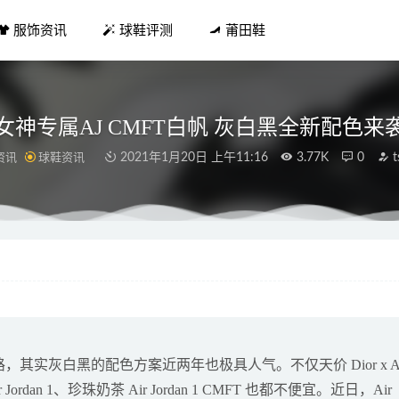
服饰资讯
球鞋评测
莆田鞋
女神专属AJ CMFT白帆 灰白黑全新配色来
资讯
球鞋资讯
2021年1月20日 上午11:16
3.77K
0
t
配什么上衣 灯芯绒2019时尚的宠儿
2019-04-11
ns新品拼接撞色设计 三双经典款工艺看着就高级
2021-12-16
大蒜味、疏通淋浴喷头，贴心的小妙招
2019-01-29
9樱花粉开箱测评 猛男必备耐磨度强
2021-04-08
是什么肉 东北一道菜 开胃健脾
2019-03-07
色套路，其实灰白黑的配色方案近两年也极具人气。不仅天价 Dior x Ai
rdan 1、珍珠奶茶 Air Jordan 1 CMFT 也都不便宜。近日，Air