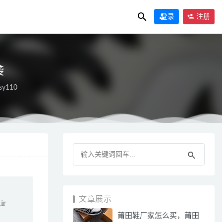
登录
注册
袭
sy110
文章展示
r
莆田鞋厂家怎么买，莆田