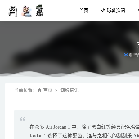
首页
球鞋资讯
潮牌
灯芯绒裙子
当前位置：
首页
潮牌资讯
万斯Va
去除口中
李宁音速
筋头巴脑
在众多 Air Jordan 1 中，除了黑白红等经典配
Jordan 1 选择了这种配色，连与之相似的刮刮乐 Air Jo