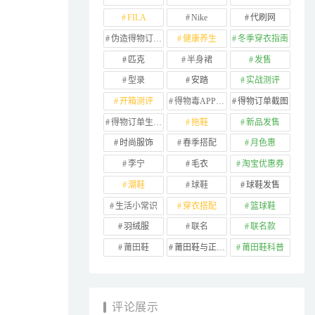
FILA
Nike
代刷网
伪造得物订单截图
健康养生
冬季穿衣指南
匹克
半身裙
发售
型录
安踏
实战测评
开箱测评
得物毒APP订单
得物订单截图
得物订单生成器
拖鞋
新品发售
时尚服饰
春季搭配
月色惠
李宁
毛衣
淘宝优惠券
潮鞋
球鞋
球鞋发售
生活小常识
穿衣搭配
篮球鞋
羽绒服
联名
联名款
莆田鞋
莆田鞋与正品对比
莆田鞋科普
评论展示