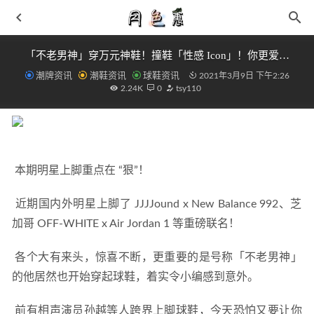
「不老男神」穿万元神鞋！撞鞋「性感 Icon」！你更爱…
潮牌资讯
潮鞋资讯
球鞋资讯
2021年3月9日 下午2:26
2.24K
0
tsy110
 本期明星上脚重点在 “狠”！ 
CHIRRUT ÎMWE™ 胶囊系列星球大战致敬服饰
2021-05-04
HOKA ONE ONE 全新 Clifton L、Bondi L 鞋款配色系列亮
 近期国内外明星上脚了 JJJJound x New Balance 992、芝
相
2021-06-27
加哥 OFF-WHITE x Air Jordan 1 等重磅联名！ 
361°全新飞翼 2.0 跑鞋登陆，超弹黑科技脚感升级！
2021-
05-07
 各个大有来头，惊喜不断，更重要的是号称「不老男神」
安踏见山一代实战测评
2021-04-13
的他居然也开始穿起球鞋，着实令小编感到意外。 
Kiko Kostadinov 全新“Harkman”鞋款系列即将上架
2021-10-
02
 前有相声演员孙越等人跨界上脚球鞋，今天恐怕又要让你