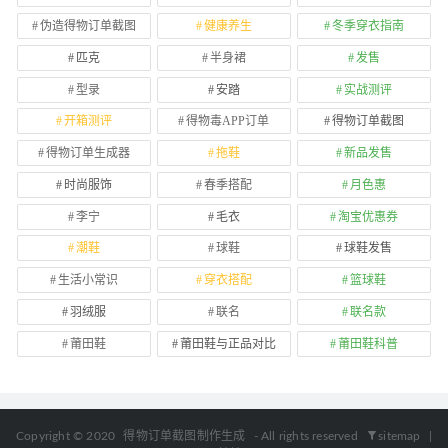
伪造得物订单截图
健康养生
冬季穿衣指南
匹克
半身裙
发售
型录
安踏
实战测评
开箱测评
得物毒APP订单
得物订单截图
得物订单生成器
拖鞋
新品发售
时尚服饰
春季搭配
月色惠
李宁
毛衣
淘宝优惠券
潮鞋
球鞋
球鞋发售
生活小常识
穿衣搭配
篮球鞋
羽绒服
联名
联名款
莆田鞋
莆田鞋与正品对比
莆田鞋科普
Copyright © 2020
得物订单截图制作生成
- All rights reserved
sitemap
|