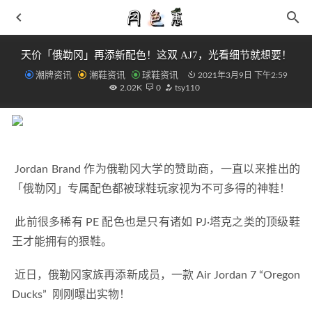
天价「俄勒冈」再添新配色！这双 AJ7，光看细节就想要！
潮牌资讯
潮鞋资讯
球鞋资讯
2021年3月9日 下午2:59
2.02K
0
tsy110
 Jordan Brand 作为俄勒冈大学的赞助商，一直以来推出的
今年大火的“Glovee Shoes”手套鞋,奶奶鞋又成了时髦
2019-
03-17
「俄勒冈」专属配色都被球鞋玩家视为不可多得的神鞋！ 
萨洛蒙全新 X MISSION 3 鞋款系列释出，全地形越野
 此前很多稀有 PE 配色也是只有诸如 PJ·塔克之类的顶级鞋
2021-08-01
王才能拥有的狠鞋。 
糖尿病人禁用暖宝宝 无法感知水温需合理的保暖
2019-12-
20
 近日，俄勒冈家族再添新成员，一款 Air Jordan 7 “Oregon 
独特的山系甜美风! NB「Hiking Pack」系列 2002R 全新配色
Ducks”  刚刚曝出实物！ 
曝光!
2022-06-02