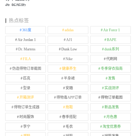
热点标签
361度
adidas
Air Force 1
Air Jordan 1
AJ1
BAPE
Dr. Martens
Dunk Low
dunk系列
FILA
Nike
代刷网
伪造得物订单截图
健康养生
冬季穿衣指南
匹克
半身裙
发售
型录
安踏
实战测评
开箱测评
得物毒APP订单
得物订单截图
得物订单生成器
拖鞋
新品发售
时尚服饰
春季搭配
月色惠
李宁
毛衣
淘宝优惠券