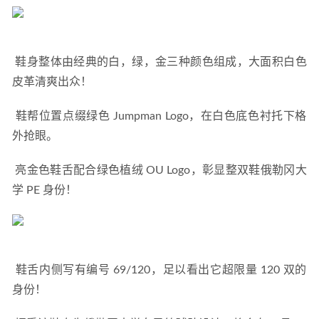
Camper 看步 2021 春夏凉鞋系列上市，海边度假的理想之选
2021-05-14
 鞋身整体由经典的白，绿，金三种颜色组成，大面积白色
皮革清爽出众！ 
 鞋帮位置点缀绿色 Jumpman Logo，在白色底色衬托下格
外抢眼。 
 亮金色鞋舌配合绿色植绒 OU Logo，彰显整双鞋俄勒冈大
学 PE 身份！ 
 鞋舌内侧写有编号 69/120，足以看出它超限量 120 双的
身份！ 