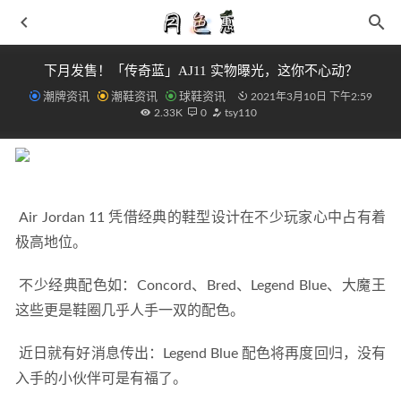
下月发售！「传奇蓝」AJ11 实物曝光，这你不心动？
潮牌资讯
潮鞋资讯
球鞋资讯
2021年3月10日 下午2:59
2.33K
0
tsy110
 Air Jordan 11 凭借经典的鞋型设计在不少玩家心中占有着
椰子yeezy纯白氧化可用牙膏美白洗护
2021-03-22
极高地位。 
海沃德 GH3 全新圣诞配色鞋款发布，颜值超清爽
2021-12-
10
 不少经典配色如：Concord、Bred、Legend Blue、大魔王
得物订单生成器 购买截图订单生成软件
2023-06-28
这些更是鞋圈几乎人手一双的配色。 
得物防盗扣剪了能退货吗 如何完整拆掉防盗扣
2021-05-15
安踏霸道 3.0 全新“香叠”配色鞋款预览，行走的粽子？
 近日就有好消息传出：Legend Blue 配色将再度回归，没有
2021-06-15
入手的小伙伴可是有福了。 