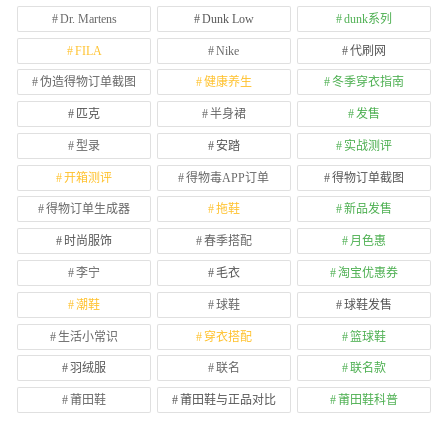
Dr. Martens
Dunk Low
dunk系列
FILA
Nike
代刷网
伪造得物订单截图
健康养生
冬季穿衣指南
匹克
半身裙
发售
型录
安踏
实战测评
开箱测评
得物毒APP订单
得物订单截图
得物订单生成器
拖鞋
新品发售
时尚服饰
春季搭配
月色惠
李宁
毛衣
淘宝优惠券
潮鞋
球鞋
球鞋发售
生活小常识
穿衣搭配
篮球鞋
羽绒服
联名
联名款
莆田鞋
莆田鞋与正品对比
莆田鞋科普