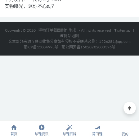
实物曝光，这你不心动？
Copyright © 2020
得物订单截图制作生成
- All rights reserved
sitemap
|
网站地图
文章部分来源互联网收集分享如有侵权不妥联系必删：1526281@qq.com
蒙ICP备15004993号
蒙公网安备15020202000396号
首页
球鞋资讯
球鞋百科
莆田鞋
我的