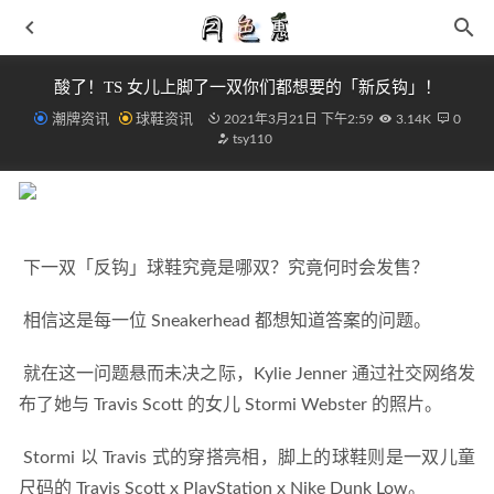
酸了！TS 女儿上脚了一双你们都想要的「新反钩」！
潮牌资讯
球鞋资讯
2021年3月21日 下午2:59
3.14K
0
tsy110
 下一双「反钩」球鞋究竟是哪双？究竟何时会发售？ 
前卫造型 + 夸张气垫！全新 Air Tuned Max 本周发售！
2021-03-16
 相信这是每一位 Sneakerhead 都想知道答案的问题。 
清洗拖把的妙招 拖把上长了小蘑菇怎么办
2019-05-28
匹克态极大三角全新粉嫩蜜桃配色下月初开催
2021-05-20
 就在这一问题悬而未决之际，Kylie Jenner 通过社交网络发
2019年扫福最强攻略集合（必中沾福卡）
2019-01-30
布了她与 Travis Scott 的女儿 Stormi Webster 的照片。 
桃色眼妆画法 冬天眼妆就要温暖
2019-01-09
 Stormi 以 Travis 式的穿搭亮相，脚上的球鞋则是一双儿童
尺码的 Travis Scott x PlayStation x Nike Dunk Low。 