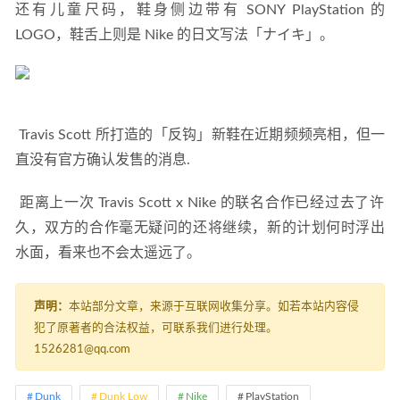
还有儿童尺码，鞋身侧边带有 SONY PlayStation 的 
LOGO，鞋舌上则是 Nike 的日文写法「ナイキ」。 
 Travis Scott 所打造的「反钩」新鞋在近期频频亮相，但一
直没有官方确认发售的消息. 
 距离上一次 Travis Scott x Nike 的联名合作已经过去了许
久，双方的合作毫无疑问的还将继续，新的计划何时浮出
水面，看来也不会太遥远了。
声明：
本站部分文章，来源于互联网收集分享。如若本站内容侵
犯了原著者的合法权益，可联系我们进行处理。
1526281@qq.com
Dunk
Dunk Low
Nike
PlayStation