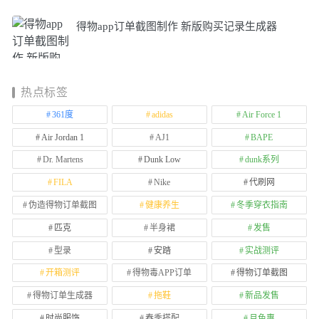
得物app订单截图制作 新版购买记录生成器
热点标签
361度
adidas
Air Force 1
Air Jordan 1
AJ1
BAPE
Dr. Martens
Dunk Low
dunk系列
FILA
Nike
代刷网
伪造得物订单截图
健康养生
冬季穿衣指南
匹克
半身裙
发售
型录
安踏
实战测评
开箱测评
得物毒APP订单
得物订单截图
得物订单生成器
拖鞋
新品发售
时尚服饰
春季搭配
月色惠