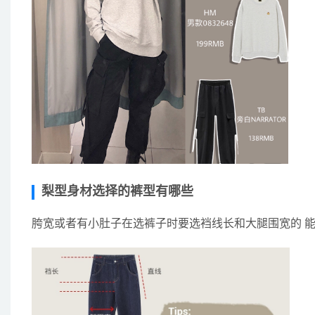
梨型身材选择的裤型有哪些
胯宽或者有小肚子在选裤子时要选裆线长和大腿围宽的 