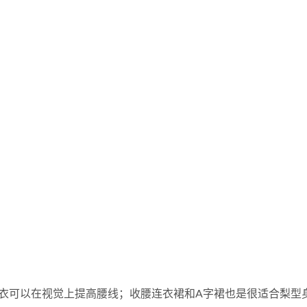
衣可以在视觉上提高腰线；收腰连衣裙和A字裙也是很适合梨型身