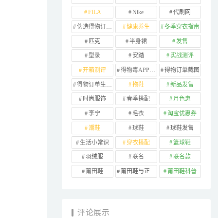
FILA
Nike
代刷网
伪造得物订单截图
健康养生
冬季穿衣指南
匹克
半身裙
发售
型录
安踏
实战测评
开箱测评
得物毒APP订单
得物订单截图
得物订单生成器
拖鞋
新品发售
时尚服饰
春季搭配
月色惠
李宁
毛衣
淘宝优惠券
潮鞋
球鞋
球鞋发售
生活小常识
穿衣搭配
篮球鞋
羽绒服
联名
联名款
莆田鞋
莆田鞋与正品对比
莆田鞋科普
评论展示