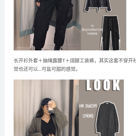
长开衫外套＋抽绳露腰T＋阔腿工装裤，其实这套不穿开
觉也还可以…可盐可甜的感觉。