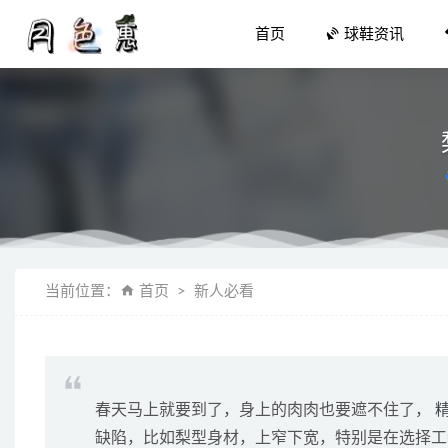
首页
球鞋资讯
三原康裕 
当前位置：
首页
新人必看
闪击7和
UGG x
Needle
aj36全掌
春天马上就要到了，身上的肉肉也要遮不住了，
缺陷，比如梨型身材，上窄下宽，特别是在选择工