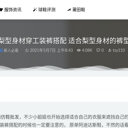
服饰资讯
球鞋评测
莆田鞋
梨型身材穿工装裤搭配 适合梨型身材的裤
新人必看
2021年5月7日 上午8:43
4.08K
0
tsy110
x RECOGNIZE x BOW WOW 联名鞋款中国限定配色曝光
2021-0
海沃德2哪个好 闪击7和海沃德2适合夏天穿
2021-05-04
 Telfar 全新秋冬联名系列第二波单品发布
2021-11-15
s x Suicoke 全新联名凉鞋系列上市，佩斯利印花
2021-05-02
Zoom悄悄发布上线 aj36开箱测评
2021-08-20
精仿鞋批发
，不少小姐姐也开始选择适合自己的衣服来遮挡自己
装裤搭配的时候也一定要注意的， 原单阿迪达斯鞋，不然的话