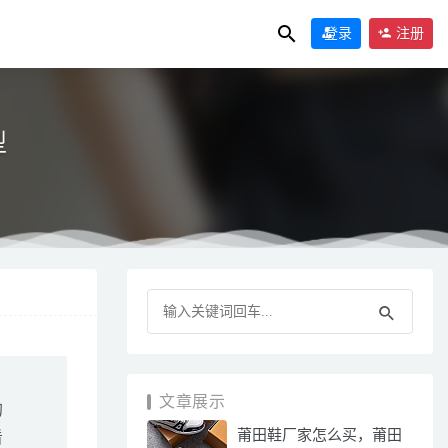
登录
注册
型
5-25
文章展示
的
莆田鞋厂家怎么买，莆田
看