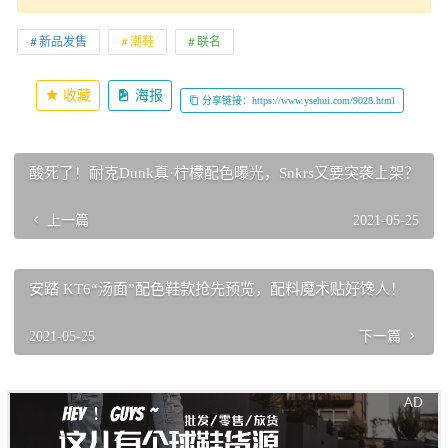
新品发售
潮鞋
联名
收藏
海报
分享链接：https://www.ysehui.com/9028.html
酸死了！耐克Dunk真·柠檬配色曝光，Snkrs又要突袭上架？
上一篇
2021-05-25
安踏 KT6“汤面”配色鞋款抢先预览，配料魔术贴好馋人！
2021-05-25
下一篇