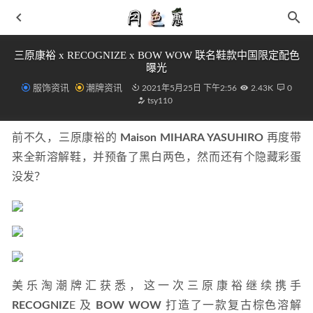
三原康裕 x RECOGNIZE x BOW WOW 联名鞋款中国限定配色
曝光
服饰资讯
潮牌资讯
2021年5月25日 下午2:56
2.43K
0
tsy110
前不久，三原康裕的 
Maison MIHARA YASUHIRO
 再度带
来全新溶解鞋，并预备了黑白两色，然而还有个隐藏彩蛋
携手刘胜瑛，看曼品质内衣如何重塑舒适想象力
2021-08-24
没发？
Acne Studios 全新闪银色 08STHLM 运动鞋亮相
2021-07-08
韦德全城 9 V2 全新“熔岩”配色鞋款即将上市
2021-10-12
梵克雅宝四叶草双面双链项链 与众不同的绝美项链
2023-
06-12
2022-06-03
美乐淘潮牌汇获悉，这一次三原康裕继续携手 
RECOGNIZ
E 及 
BOW WOW
 打造了一款复古棕色溶解