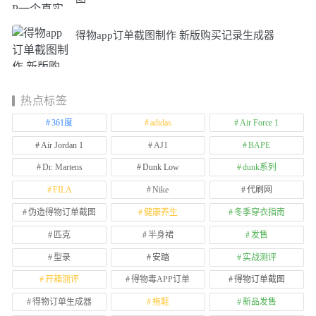
得物app订单截图制作 新版购买记录生成器
热点标签
361度
adidas
Air Force 1
Air Jordan 1
AJ1
BAPE
Dr. Martens
Dunk Low
dunk系列
FILA
Nike
代刷网
伪造得物订单截图
健康养生
冬季穿衣指南
匹克
半身裙
发售
型录
安踏
实战测评
开箱测评
得物毒APP订单
得物订单截图
得物订单生成器
拖鞋
新品发售