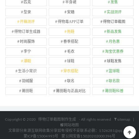
匹克
半身裙
发售
型录
安踏
实战测评
开箱测评
得物毒APP订单
得物订单截图
得物订单生成器
拖鞋
新品发售
时尚服饰
春季搭配
月色惠
李宁
毛衣
淘宝优惠券
潮鞋
球鞋
球鞋发售
生活小常识
穿衣搭配
篮球鞋
羽绒服
联名
联名款
莆田鞋
莆田鞋与正品对比
莆田鞋科普
Copyright © 2020
得物订单截图制作生成
- All rights reserved
sitemap
|
网站地图
文章部分来源互联网收集分享如有侵权不妥联系必删：1526281@qq.com
蒙ICP备15004993号
蒙公网安备15020202000396号