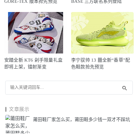
GORE-TEX 版本抢先预览
BASE 三方联名系列登陆
安踏全新 KT6 剁手限量礼盒
李宁驭帅 13 䨻全新“香草”配
即将上架，镭射渐变
色鞋款抢先预览
文章展示
莆田鞋厂家怎么买，莆田鞋多少钱一双才不踩坑