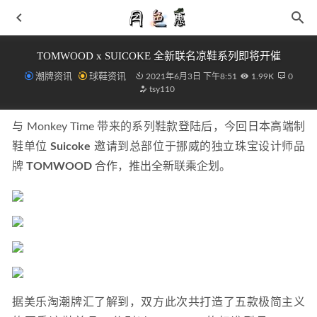
TOMWOOD x SUICOKE 全新联名凉鞋系列即将开催
潮牌资讯
球鞋资讯
2021年6月3日 下午8:51
1.99K
0
tsy110
与 Monkey Time 带来的系列鞋款登陆后，今回日本高端制
鞋单位 
Suicoke 
邀请到总部位于挪威的独立珠宝设计师品
牌 
TOMWOOD 
合作，推出全新联乘企划。
Jordan Brand 致敬系列！全新「To My First Coach」配色官
图曝光！
2021-03-10
山系穿搭新选择！又复古又前卫，关键到手才几百块…
2021-03-27
李宁惟吾开箱测评 diy魔术贴可玩性高
2021-12-28
BEAMS x 网飞 Netflix 首个联名系列明日开售~
2021-05-26
BAPE x Highsnobiety 全新联名 BAPESTA 鞋款系列即将来袭
据美乐淘潮牌汇了解到，双方此次共打造了五款极简主义
2021-06-15