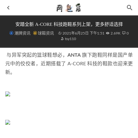
安踏全新 A-CORE 科技跑鞋系列上架，更多舒适选择
潮牌资讯
球鞋资讯
2021年6月25日 下午1:51
2.69K
0
tsy110
 与异军突起的篮球鞋想必，
ANTA
 旗下跑鞋同样是国产单
元中的佼佼者，近期搭载了 A-CORE 科技的鞋款也迎来更
新。 
李宁云游小鸡鞋开箱测评 李宁云游增高多少
2021-09-18
毒app得物付款订单P图 2024得物购买记录截图
2022-01-21
Union x Nike Dunk Low “Court Purple”官图释出！「紫金湖
人」你心动了吗？
2022-03-28
马汀博士 x atmos 全新联名 TARIK 靴款即将来袭
2021-08-
18
安踏狂潮 3 鞋款上架，配置又有大幅升级～
2021-05-10