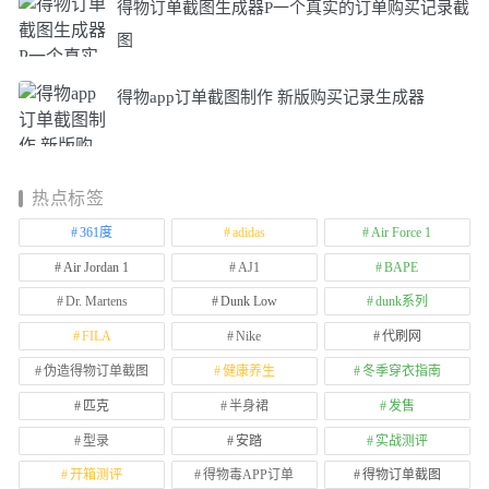
得物订单截图生成器P一个真实的订单购买记录截
图
得物app订单截图制作 新版购买记录生成器
热点标签
361度
adidas
Air Force 1
Air Jordan 1
AJ1
BAPE
Dr. Martens
Dunk Low
dunk系列
FILA
Nike
代刷网
伪造得物订单截图
健康养生
冬季穿衣指南
匹克
半身裙
发售
型录
安踏
实战测评
开箱测评
得物毒APP订单
得物订单截图