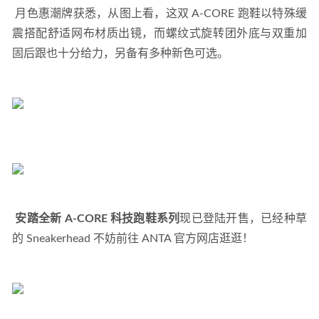
 月色惠潮牌获悉，从图上看，这双 A-CORE 跑鞋以特殊缓
震搭配舒适网布材质出镜，而螺纹式旋转团外底与双重加
固后跟也十分给力，另备有多种新色可选。 
安踏全新 A-CORE 科技跑鞋系列
现已登陆开售，已经种草
的 Sneakerhead 不妨前往 ANTA 官方网店逛逛！ 