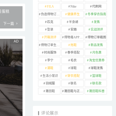
FILA
Nike
代刷网
生日蛋糕
伪造得物订单截图
健康养生
冬季穿衣指南
匹克
半身裙
发售
下一篇
型录
安踏
实战测评
开箱测评
得物毒APP订单
得物订单截图
得物订单生成器
拖鞋
新品发售
时尚服饰
春季搭配
月色惠
李宁
毛衣
淘宝优惠券
潮鞋
球鞋
球鞋发售
生活小常识
穿衣搭配
篮球鞋
羽绒服
联名
联名款
莆田鞋
莆田鞋与正品对比
莆田鞋科普
评论展示