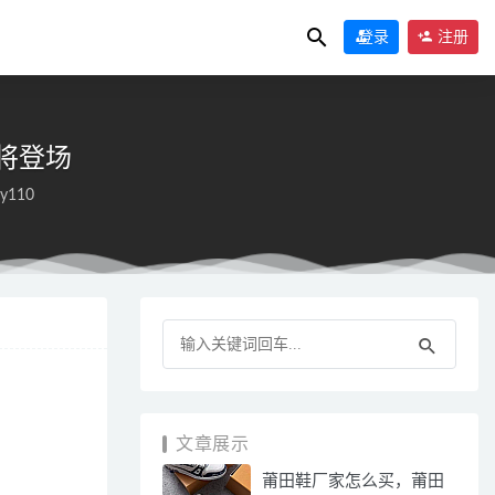
登录
注册
款即将登场
sy110
0
文章展示
莆田鞋厂家怎么买，莆田