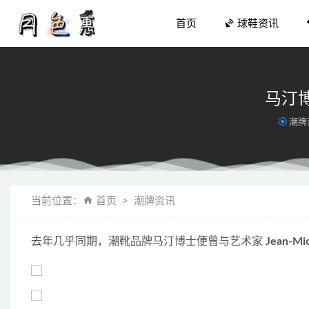
首页
球鞋资讯
马汀博士
潮牌
Union
当前位置：
首页
潮牌资讯
Pallad
安踏 K
去年几乎同期，潮靴品牌马汀博士便曾与艺术家 
Jean-Mic
RAMIDUS
李宁 CF