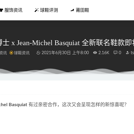
服饰资讯
球鞋评测
莆田鞋
 x Jean-Michel Basquiat 全新联名鞋
资讯
球鞋资讯
2021年6月30日 上午8:00
2.16K
0
t
 x AJ4新联名抽签计划提前曝光，限定配色登记，速锁定！
2021-06-1
ium 帕拉丁 2021 七夕限定鞋款系列公布
2021-08-06
T6“空中大灌篮”联名配色鞋款曝光，彩色条纹吸睛
2021-07-14
hel Basquiat
 有过亲密合作，这次又会呈现怎样的新惊喜呢？
 x thisisneverthat 全新联乘系列即将开催
2021-05-17
 悟行行山鞋款双 11 发售，秀场同款
2021-11-09