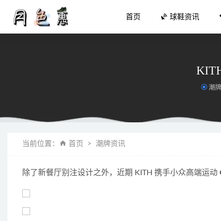
首页
球鞋资讯
KI
潮
虎年元素全
当前位置：
首页
潮牌资讯
“莆田鞋”
全新「字
除了新餐厅别注设计之外，近期 KITH 携手小众高端运动 
羊羔毛外
耐克使节1