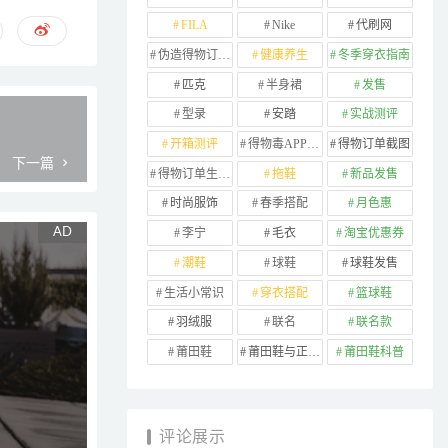
FILA
Nike
代刷网
伪造得物订单截图
健康养生
冬季穿衣指南
匹克
半身裙
发售
型录
安踏
实战测评
开箱测评
得物毒APP订单
得物订单截图
下一篇
得物订单生成器
拖鞋
新品发售
时尚服饰
春季搭配
月色惠
李宁
毛衣
淘宝优惠券
潮鞋
球鞋
球鞋发售
生活小常识
穿衣搭配
篮球鞋
羽绒服
联名
联名款
莆田鞋
莆田鞋与正品对比
莆田鞋科普
评论展示