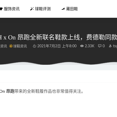
服饰资讯
球鞋评测
莆田鞋
TH x On 昂跑全新联名鞋款上线，费德勒同
牌资讯
球鞋资讯
2021年7月2日 上午8:00
2.33K
0
ts
新dunk low配色 造型图曝光
2021-12-25
商标来了告别阿冒 莆田鞋首个“建筑安全鞋”
2021-06-13
母哥」倒钩官图首次曝光！预计秋季登场！
2022-04-23
On 昂跑
带来的全新鞋履作品也非常值得关注。
套配什么好看 羊羔毛外套冬季最拉风保暖的单品
2018-12-05
1 开箱测评 实战细节分享
2022-03-26