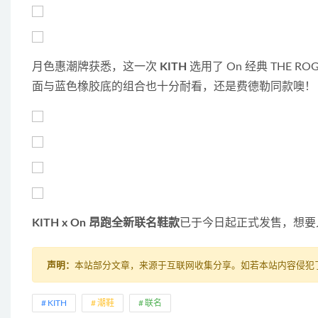
月色惠潮牌获悉，这一次 
KITH
 选用了 On 经典 THE 
面与蓝色橡胶底的组合也十分耐看，还是费德勒同款噢！
KITH x On 昂跑全新联名鞋款
已于今日起正式发售，想要入
声明：
本站部分文章，来源于互联网收集分享。如若本站内容侵犯了原著
KITH
潮鞋
联名