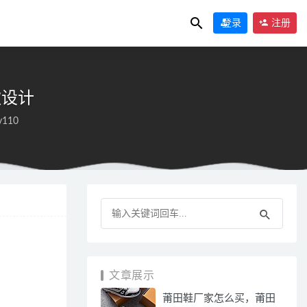
登录
注册
款设计
y110
文章展示
莆田鞋厂家怎么买，莆田