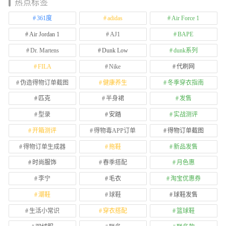
热点标签
361度
adidas
Air Force 1
Air Jordan 1
AJ1
BAPE
Dr. Martens
Dunk Low
dunk系列
FILA
Nike
代刷网
伪造得物订单截图
健康养生
冬季穿衣指南
匹克
半身裙
发售
型录
安踏
实战测评
开箱测评
得物毒APP订单
得物订单截图
得物订单生成器
拖鞋
新品发售
时尚服饰
春季搭配
月色惠
李宁
毛衣
淘宝优惠券
潮鞋
球鞋
球鞋发售
生活小常识
穿衣搭配
篮球鞋