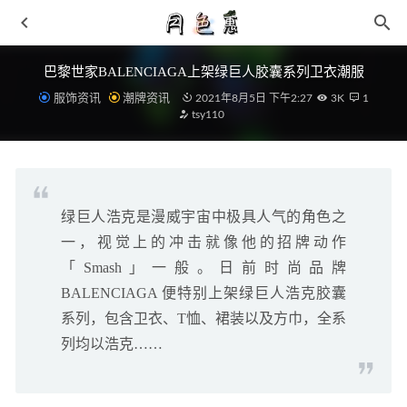
巴黎世家BALENCIAGA上架绿巨人胶囊系列卫衣潮服
服饰资讯
潮牌资讯
2021年8月5日 下午2:27
3K
1
tsy110
绿巨人浩克是漫威宇宙中极具人气的角色之
瘦腹美腿的动作 让你轻松甩肉10斤
2019-02-09
一，视觉上的冲击就像他的招牌动作
小「俄勒冈」AJ6 竟然暗藏细节！网友：钱都准备好了！
「Smash」一般。日前时尚品牌
2021-03-14
BALENCIAGA 便特别上架绿巨人浩克胶囊
反伍2和大三角哪个好反伍2和大三角优缺点对比
2021-04-29
系列，包含卫衣、T恤、裙装以及方巾，全系
李宁幻影3、全城9和韦德之道9中低配置对比谁更强？
列均以浩克……
2021-10-20
筋头巴脑是什么肉 东北一道菜 开胃健脾
2019-03-07