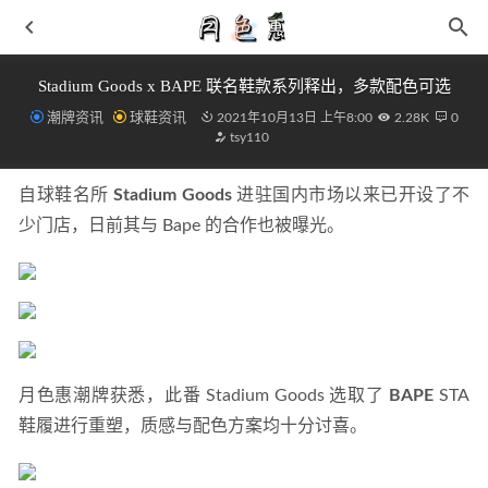
Stadium Goods x BAPE 联名鞋款系列释出，多款配色可选
潮牌资讯
球鞋资讯
2021年10月13日 上午8:00
2.28K
0
tsy110
自球鞋名所 
Stadium Goods
 进驻国内市场以来已开设了不
少门店，日前其与 Bape 的合作也被曝光。
IIJIN 艾今全新休闲鞋系列释出，灵感源自拳击运动
2021-
06-14
恐龙有钱金币修改器 必得分红龙辅助修改器无需root
2020-
02-23
条纹上衣搭配黑色休闲裤 出门上街休闲搭配
2019-03-09
月色惠潮牌获悉，此番 Stadium Goods 选取了 
BAPE
 STA 
dunk蓝白皮革白藏青深度测评 货号DD1391-400
2024-05-14
鞋履进行重塑，质感与配色方案均十分讨喜。
饥饿营销？川久保玲CDG x 匡威特殊蓝色版，本周限量开
抢！
2021-06-01