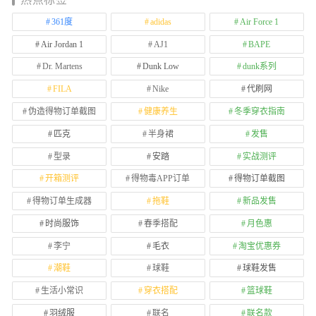
361度
adidas
Air Force 1
Air Jordan 1
AJ1
BAPE
Dr. Martens
Dunk Low
dunk系列
FILA
Nike
代刷网
伪造得物订单截图
健康养生
冬季穿衣指南
匹克
半身裙
发售
型录
安踏
实战测评
开箱测评
得物毒APP订单
得物订单截图
得物订单生成器
拖鞋
新品发售
时尚服饰
春季搭配
月色惠
李宁
毛衣
淘宝优惠券
潮鞋
球鞋
球鞋发售
生活小常识
穿衣搭配
篮球鞋
羽绒服
联名
联名款