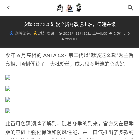
安踏 C37 2.0 鞋款全新冬季版出炉，保暖升级
潮牌资讯
球鞋资讯
2021年11月12日 上午8:00
2.5K
0
tsy110
今年 6 月亮相的 
ANTA
 C37 第二代以“就该这么软”为主旨
亮相，顷刻俘获了一大批粉丝，成为很多鞋迷的心头好。
老干妈厂房失火 老烟熏干妈腊肉的做法
2019-08-06
少吃香肠烤肉 预防癌症的生活保健小常识
2019-03-02
GiuseppeZanotti 全新乳胶靴款系列公布，红与黑
2021-12-01
Clarks 其乐 2021 夏季鞋款系列来袭，着重打造舒适性
2021-05-27
李宁盘古 Halo 雷蛇限定版鞋款来袭，神秘炫酷
2021-10-01
此番月色惠潮牌了解到，随着冬季的到来，官方又在夏季
版的基础上强化保暖和防风性能，并一口气推出了多款纯