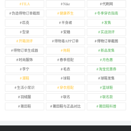
FILA
Nike
代刷网
伪造得物订单截图
健康养生
冬季穿衣指南
匹克
半身裙
发售
型录
安踏
实战测评
开箱测评
得物毒APP订单
得物订单截图
得物订单生成器
拖鞋
新品发售
时尚服饰
春季搭配
月色惠
李宁
毛衣
淘宝优惠券
潮鞋
球鞋
球鞋发售
生活小常识
穿衣搭配
篮球鞋
羽绒服
联名
联名款
莆田鞋
莆田鞋与正品对比
莆田鞋科普