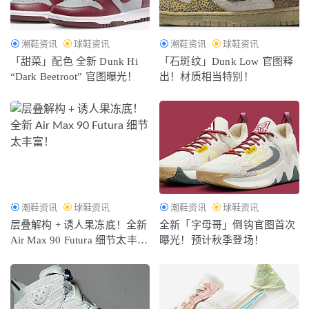
潮鞋资讯
球鞋资讯
潮鞋资讯
球鞋资讯
「甜菜」配色 全新 Dunk Hi
「石斑纹」Dunk Low 官图释
“Dark Beetroot” 官图曝光！
出！材质相当特别！
潮鞋资讯
球鞋资讯
潮鞋资讯
球鞋资讯
层叠解构 + 诱人果冻底！全新
全新「字母哥」倒钩官图首次
Air Max 90 Futura 细节太丰
曝光！预计秋季登场！
富！