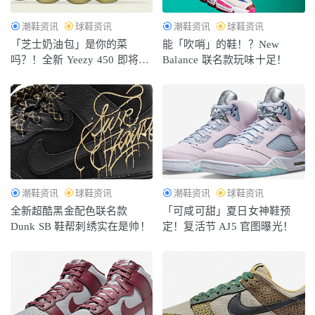
潮鞋资讯
球鞋资讯
潮鞋资讯
球鞋资讯
「芝士奶油包」是你的菜
能「吹哨」的鞋！？New
吗？！全新 Yeezy 450 即将开
Balance 联名款玩味十足！
售！
潮鞋资讯
球鞋资讯
潮鞋资讯
球鞋资讯
全新超酷黑金配色联名款
「可咸可甜」夏日女神鞋预
Dunk SB 鞋帮刺绣实在是帅！
定！复活节 AJ5 官图曝光！