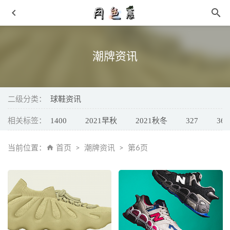
潮牌资讯
二级分类：
球鞋资讯
相关标签：
1400
2021早秋
2021秋冬
327
361
匹克全新女款态极洞洞鞋抢先预览，白紫色调
2021-07-12
Suicoke x Doublet 全新联名动物拖鞋系列亮相
2021-07-19
当前位置：
首页
潮牌资讯
第6页
2019流行什么样的鞋子 路在脚下 走出时尚范
2019-01-20
冠军全新 Champ ’95Rice High 篮球鞋复刻上市
2021-12-13
马汀博士 x NEIGHBORHOOD 全新合作鞋款系列即将上市
2021-12-02