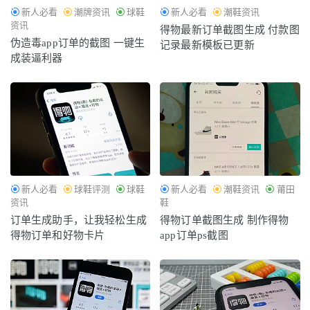
新人必看
潮牌资讯
球鞋
新人必看
潮鞋资讯
资讯
得物最新订单截图生成 付款图
伪造毒app订单的截图 一键生
记录最新模板已更新
成装逼利器
新人必看
球鞋评测
球鞋
新人必看
潮鞋资讯
莆田
资讯
鞋
订单生成助手，让我轻松生成
得物订单截图生成 制作得物
得物订单和好物卡片
app订单ps截图