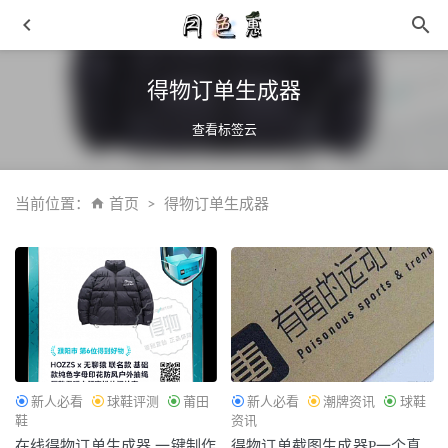
得物订单生成器
查看标签云
当前位置：
首页
得物订单生成器
入手门槛更高！冠希死亡之吻「CHA」下周正式登场！
2021-03-18
李宁全新无界 III 鞋款黑、白新色释出，健身鞋新作
2021-
10-08
有限·无限：楚和听香，探索“中国美”的新可能
2021-09-05
李宁 CJ·迈克勒姆一代发售讯息曝光，新配色曝光
2021-05-
新人必看
球鞋评测
莆田
新人必看
潮牌资讯
球鞋
31
鞋
资讯
GXG 品牌14年长青背后的双板斧：拥抱数字升级，共创年
在线得物订单生成器 一键制作
得物订单截图生成器P一个真