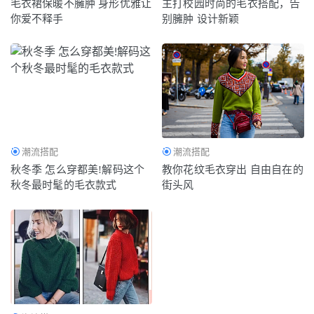
毛衣裙保暖不臃肿 身形优雅让
主打校园时尚的毛衣搭配，告
你爱不释手
别臃肿 设计新颖
潮流搭配
潮流搭配
秋冬季 怎么穿都美!解码这个
教你花纹毛衣穿出 自由自在的
秋冬最时髦的毛衣款式
街头风