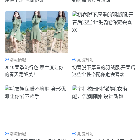
冷感十足 色调协调
奶奶裤的复古热潮
微信零钱截图一键生成工具 钱包余额生成器
2020-08-17
潮流搭配
潮流搭配
2019春季流行色 摩兰度让你
初春脱下厚重的羽绒服,开春后
的春天足够美！
这些个性搭配你定会喜欢
潮流搭配
潮流搭配