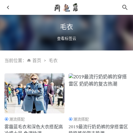
毛衣
查看标签云
当前位置：
首页
毛衣
78 元就能买 Gucci 球鞋！年轻人的首件奢侈品！
2021-03-
30
李宁韦德之道 9 无限全新“测试 2.0”配色发售在即
2021-11-
19
「小情人节」Dunk Low “Rose Whisper” 最新实物曝光！颜
值太诱人了！
2022-03-10
潮流搭配
潮流搭配
狂野丛林配色！全新「小 sacai」Waffle One 官图释出！
雾霾蓝毛衣和深色大衣搭配高
2019最流行奶奶裤的穿搭雷区
2022-06-08