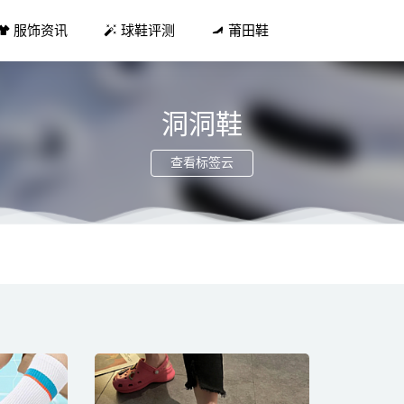
服饰资讯
球鞋评测
莆田鞋
洞洞鞋
查看标签云
lazer Mid 77 全新深灰配色!绒面革皮革多材质
2021-02-01
 FOCUS打造女性独特美，诠释新都市时尚
2021-08-25
K8 STA 鞋款全新“URBAN FALL”主题配色系列即将来袭
2021-11-2
态极云 R1 鞋款上架，尼克杨代言
2021-06-05
截图一键生成工具 钱包余额生成器
2020-08-17