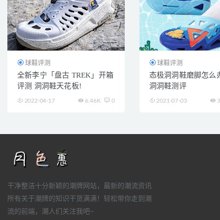
球鞋评测
球鞋评测
全新李宁「盘古 TREK」开箱
态极洞洞鞋磨脚怎么办
评测 洞洞鞋天花板!
洞洞鞋测评
2022-04-17
6.46K
0
2021-07-03
3
干净整洁十分新颖的潮牌网站，最新的潮流资讯
所有关于潮牌的知识干货满满！轻松带你走到潮
流的前端，潮人们关注我吧~