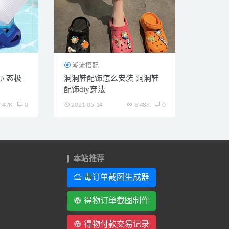
潮流搭配
 态极
洞洞鞋配饰怎么安装 洞洞鞋
配饰diy穿法
.47K
0
2021-05-14
6.48K
0
本站推荐
毒订单截图生成器
得物订单截图制作
得物付款交易记录