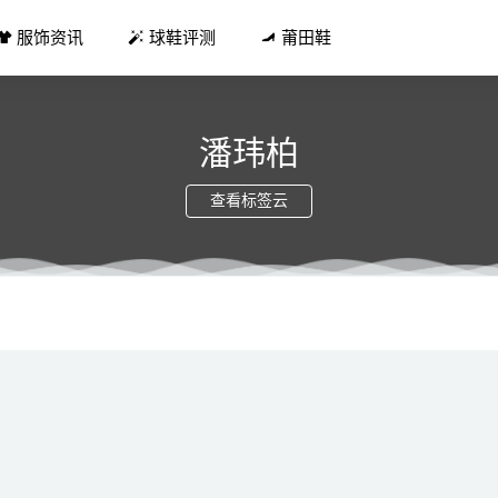
服饰资讯
球鞋评测
莆田鞋
潘玮柏
查看标签云
G1 SE 鞋款全新「冰火」配色曝光，帅到了
2021-04-26
i’s® 70’s复古高腰牛仔裤，「高就嗨了」！
2021-08-26
OWGA 全新联名 Wallabee 鞋款发布，女性专属
2021-11-13
stock 全新“HONNEF”别注鞋款系列发售在即
2021-11-30
家常做法 咸猪手怎么治！
2019-01-08