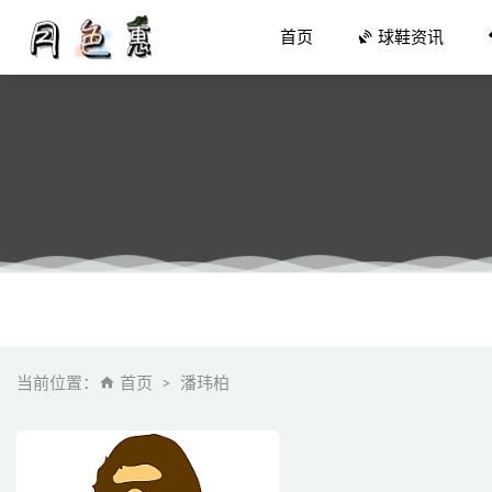
首页
球鞋资讯
361°A
穿上Lev
其乐 x K
当前位置：
首页
潘玮柏
Birken
卤猪蹄的