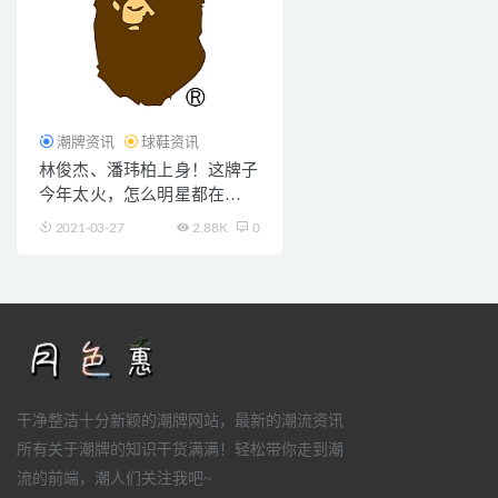
潮牌资讯
球鞋资讯
林俊杰、潘玮柏上身！这牌子
今年太火，怎么明星都在
穿？！
2021-03-27
2.88K
0
干净整洁十分新颖的潮牌网站，最新的潮流资讯
所有关于潮牌的知识干货满满！轻松带你走到潮
流的前端，潮人们关注我吧~