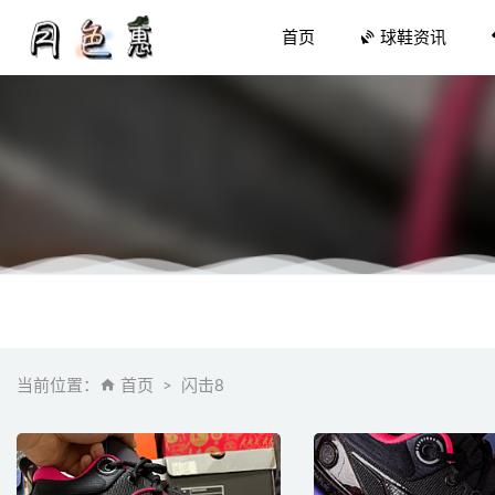
首页
球鞋资讯
李宁幻影
「恶人紫
李宁驭帅 
当前位置：
首页
闪击8
蒙口 x Ho
必迈远征者