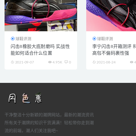
球鞋评测
球鞋评测
闪击8橡胶大底耐磨吗 实战性
李宁闪击8开箱测评 
能如何适合什么位置
高包不偏码裹性强
2021-09-07
4.95K
0
2021-08-24
4
干净整洁十分新颖的潮牌网站，最新的潮流资讯
所有关于潮牌的知识干货满满！轻松带你走到潮
流的前端，潮人们关注我吧~