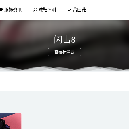
服饰资讯
球鞋评测
莆田鞋
闪击8
查看标签云
3有碳板吗 全掌李宁云后跟䨻缓震配置高
2021-09-09
」回归！白紫 AJ1 实物曝光，发售信息有了！
2021-03-09
13 䨻全新“香草”配色鞋款抢先预览
2021-08-27
ka One One 全新联名 Mafate Speed 2 鞋款曝光
2021-11-03
3.0 适合脚掌宽大的吗 整体性能怎样
2022-02-23