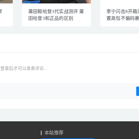
掌
莆田鞋哈登3代实战测评 莆
李宁闪击8开箱
田哈登3和正品的区别
置高包不偏码
登录后才可以发表评论...
本站推荐