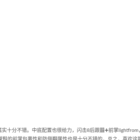
十分不错。中底配置也很给力，闪击8后跟䨻➕前掌lightfro
款球鞋的前掌包裹性和防侧翻属性也是十分不错的，总之，喜欢这