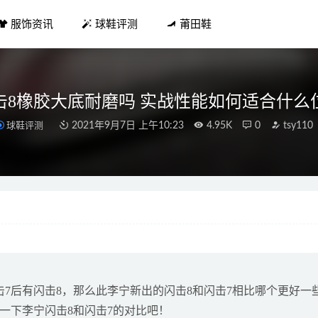
服饰资讯
球鞋评测
莆田鞋
击8橡胶大底耐磨吗 实战性能如何适合什么
球鞋评测
2021年9月7日 上午10:23
4.95K
0
tsy110
可以烤红薯 在家随意烤 香飘十足
2019-01-06
ite 全新复古跑鞋 Runner 灰白配色上架
2021-11-08
 Air Max 1 “Premium” 曝光！钩子又笑了！
2022-03-15
30ING 全新联名初代闪现新配色登陆
2021-04-27
量 易发胖 一天10个左右最佳
2019-01-26
7后有闪击8，那么此李宁新出的闪击8和闪击7相比哪个更好一
一下李宁闪击8和闪击7的对比吧！