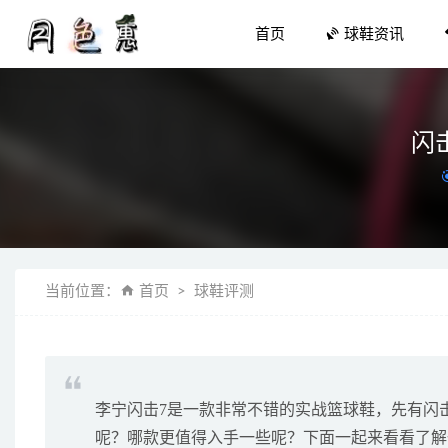
首页
球鞋资讯
闪
微波炉也
当前位置：
首页
球鞋评测
Off-Wh
「侘寂」风格
匹克 x 
吃龙眼要适
李宁闪击7是一款非常不错的实战篮球鞋，先有闪击
呢？哪款更值得入手一些呢？下面一起来看看了解