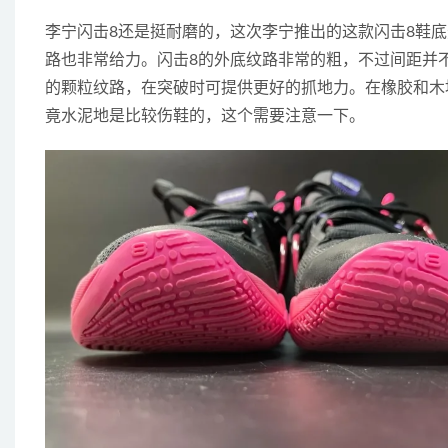
李宁闪击8还是挺耐磨的，这次李宁推出的这款闪击8鞋
路也非常给力。闪击8的外底纹路非常的粗，不过间距并
的颗粒纹路，在突破时可提供更好的抓地力。在橡胶和木
竟水泥地是比较伤鞋的，这个需要注意一下。