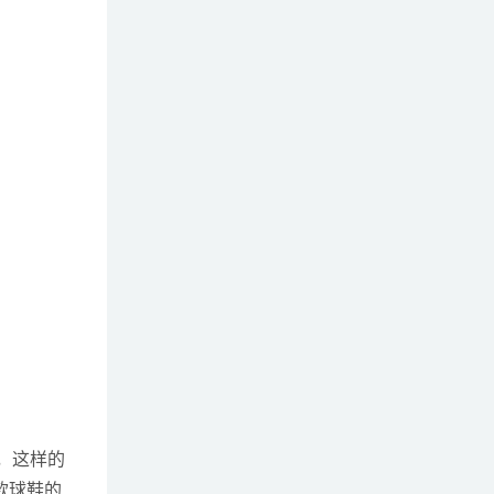
m，这样的
款球鞋的