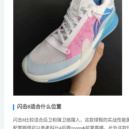
闪击8适合什么位置
闪击8比较适合后卫和锋卫摇摆人，这款球鞋的实战性能属实
配置脚感可以参考科比4后跟zoom➕前掌露娜。此外这