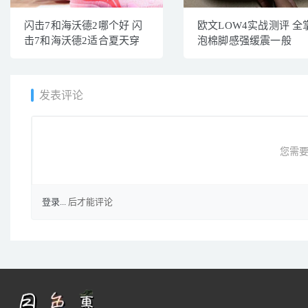
闪击7和海沃德2哪个好 闪
欧文LOW4实战测评 全
击7和海沃德2适合夏天穿
泡棉脚感强缓震一般
发表评论
您需要
登录...
后才能评论