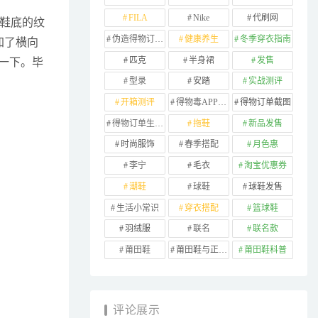
FILA
Nike
代刷网
鞋底的纹
伪造得物订单截图
健康养生
冬季穿衣指南
加了横向
匹克
半身裙
发售
一下。毕
型录
安踏
实战测评
开箱测评
得物毒APP订单
得物订单截图
得物订单生成器
拖鞋
新品发售
时尚服饰
春季搭配
月色惠
李宁
毛衣
淘宝优惠券
潮鞋
球鞋
球鞋发售
生活小常识
穿衣搭配
篮球鞋
羽绒服
联名
联名款
莆田鞋
莆田鞋与正品对比
莆田鞋科普
评论展示