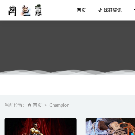
首页
球鞋资讯
一天市值大
脚感舒适！
微信群里
当前位置：
首页
Champion
安踏 K
李宁 202