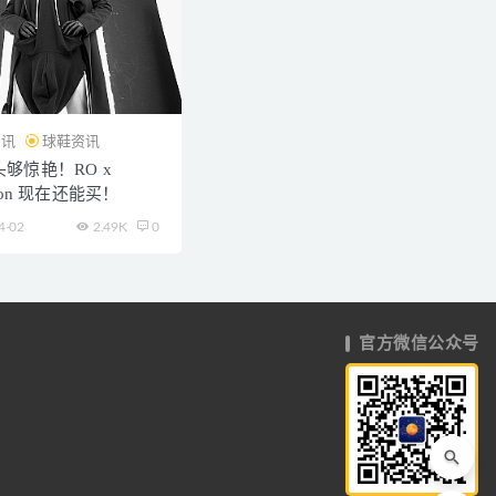
资讯
球鞋资讯
够惊艳！RO x
ion 现在还能买！
4-02
2.49K
0
官方微信公众号