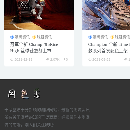
潮牌资讯
球鞋资讯
潮牌资讯
球鞋资
冠军全新 Champ ’95Rice
Champion 全新 Time 
High 篮球鞋复刻上市
款系列首发配色上架
2021-12-13
2.07K
0
2021-08-23
1
干净整洁十分新颖的潮牌网站，最新的潮流资讯
所有关于潮牌的知识干货满满！轻松带你走到潮
流的前端，潮人们关注我吧~