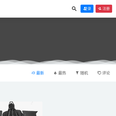
登录
注册
最新
最热
随机
评论