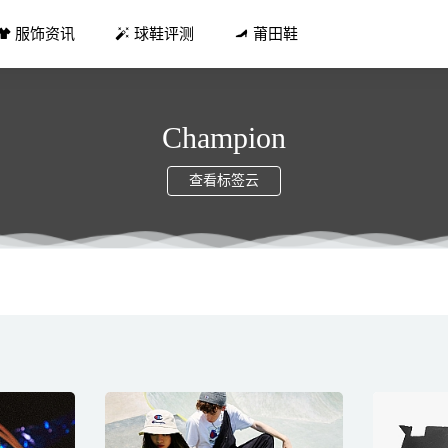
服饰资讯
球鞋评测
莆田鞋
Champion
查看标签云
涨 100 亿！看看李宁 2020 财报，你出力了吗？
2021-03-27
造型够潮！这双 Nike 新鞋夏季穿没毛病！
2021-03-09
的淘宝优惠券怎么发，想发微信群优惠券必看
2019-04-28
T6“空中大灌篮”联名配色鞋款曝光，彩色条纹吸睛
2021-07-14
1 绝影 Essential“胺多酚”鞋款来袭，夏日升级版
2021-06-29