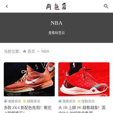
NBA
查看标签云
当前位置：
首页
NBA
超限量「城市限定」！藤原浩闪电 Dunk 最新实物曝光！
2021-03-12
明天开抢！Vans x Kith联名10周年限定，明晚官网限量发
售！
2021-05-23
Suicoke x The Elder Statesman 全新合作鞋款系列来袭
2021-
11-16
潮牌资讯
球鞋资讯
潮牌资讯
球鞋资讯
NOT FOR SALE口罩除了防疫更适合搭配
2021-01-26
多款 ZK6 新配色亮相！看完
大 JB 上脚 PE 越看越香！国
法国茶歇裙 2019年最火的茶歇长裙V领收腰不挑身材
2019-