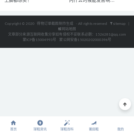
上脚都想买！
内什么时候能发售啊…
04-29
Copyright © 2020
得物订单截图制作生成
- All rights reserved
sitemap
|
网站地图
文章部分来源互联网收集分享如有侵权不妥联系必删：1526281@qq.com
蒙ICP备15004993号
蒙公网安备15020202000396号
首页
球鞋资讯
球鞋百科
莆田鞋
我的