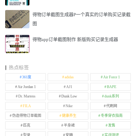
得物订单截图生成器P一个真实的订单购买记录截
图
得物app订单截图制作 新版购买记录生成器
热点标签
361度
adidas
Air Force 1
Air Jordan 1
AJ1
BAPE
Dr. Martens
Dunk Low
dunk系列
FILA
Nike
代刷网
伪造得物订单截图
健康养生
冬季穿衣指南
匹克
半身裙
发售
型录
安踏
实战测评