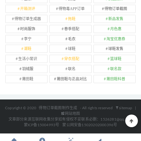
开箱测评
得物毒APP订单
得物订单截图
得物订单生成器
拖鞋
新品发售
时尚服饰
春季搭配
月色惠
李宁
毛衣
淘宝优惠券
潮鞋
球鞋
球鞋发售
生活小常识
穿衣搭配
篮球鞋
羽绒服
联名
联名款
莆田鞋
莆田鞋与正品对比
莆田鞋科普
Copyright © 2020
得物订单截图制作生成
- All rights reserved
sitemap
|
网站地图
文章部分来源互联网收集分享如有侵权不妥联系必删：1526281@qq.com
蒙ICP备15004993号
蒙公网安备15020202000396号