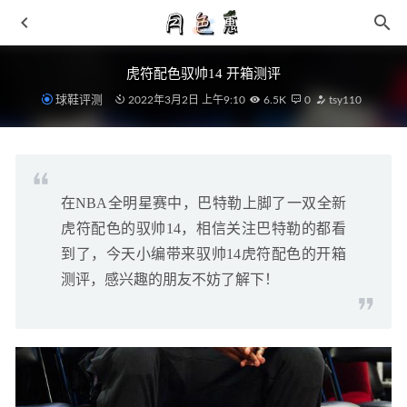
虎符配色驭帅14 开箱测评
球鞋评测
2022年3月2日 上午9:10
6.5K
0
tsy110
在NBA全明星赛中，巴特勒上脚了一双全新
Clarks 其乐 2021 秋季鞋款系列发布，型走风潮
2021-08-16
虎符配色的驭帅14，相信关注巴特勒的都看
马汀博士 x Rick Owens 全新联名鞋款系列即将来袭
2021-
到了，今天小编带来驭帅14虎符配色的开箱
05-04
测评，感兴趣的朋友不妨了解下！
李宁「灵腾」极夜配色鞋款开启登记，自带反光效果
2021-
10-16
北方年夜饭吃什么？不同食物象征不同寓意
2019-01-28
马汀博士 x HAVEN 全新联名 1461 鞋款抢先预览~
2021-09-
30