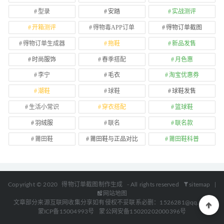
型录
安踏
实战测评
开箱测评
得物毒APP订单
得物订单截图
得物订单生成器
拖鞋
新品发售
时尚服饰
春季搭配
月色惠
李宁
毛衣
淘宝优惠券
潮鞋
球鞋
球鞋发售
生活小常识
穿衣搭配
篮球鞋
羽绒服
联名
联名款
莆田鞋
莆田鞋与正品对比
莆田鞋科普
Copyright © 2020
得物订单截图制作生成
- All rights reserved
sitemap
|
网站地图
文章部分来源互联网收集分享如有侵权不妥联系必删：1526281@qq.com
蒙ICP备15004993号
蒙公网安备15020202000396号