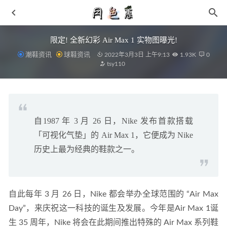
限定! 全新幻彩 Air Max 1 实物图曝光!
潮鞋资讯
球鞋资讯
2022年3月3日 上午9:13
1.93K
0
tsy110
自1987 年 3 月 26 日，Nike 发布首款搭载
2019年如果你还在淘宝原价购物的不看一定后悔！
2019-01-
「可视化气垫」的 Air Max 1，它便成为 Nike
06
历史上最为经典的鞋款之一。
微信优惠券建群内的介绍话术 有效防止客户退群
2020-07-
25
第二款配色曝光！Air Max 系列全新鞋型本月即将发售！
2021-03-09
自此每年 3 月 26 日，Nike 都会举办全球范围的 “Air Max 
PLEASURES x Crocs 全新联名鞋款系列抢先预览
2021-10-
Day”，来庆祝这一科技的诞生及发展。今年是Air Max 1诞
27
生 35 周年，Nike 将会在此期间推出特殊的 Air Max 系列鞋