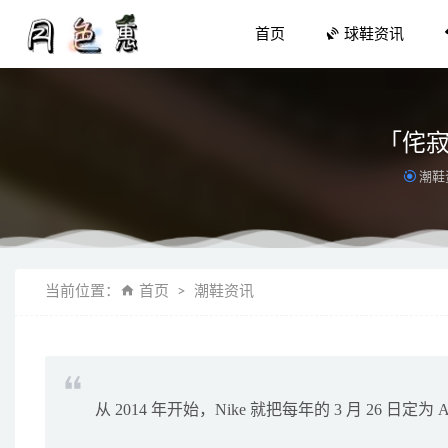
首页
球鞋资讯
「侘寂」
潮鞋
SALOM
当前位置：
首页
潮鞋资讯
抖in新
颜值、脚感
虎年元素全
nanami
从 2014 年开始，Nike 就把每年的 3 月 26 日