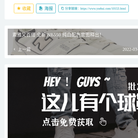
收藏
海报
分享链接：https://www.ysehui.com/10153.html
素雅又百搭 全新 NB550 纯白配色官图释出！
上一篇
2022-03