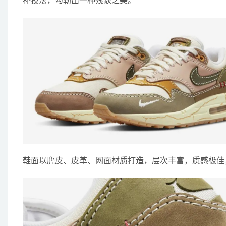
补技法，勾勒出一种残缺之美。
鞋面以麂皮、皮革、网面材质打造，层次丰富，质感极佳，鞋跟侧面绣