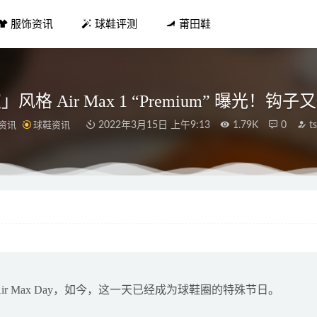
服饰资讯
球鞋评测
莆田鞋
风格 Air Max 1 “Premium” 曝光！钩
资讯
球鞋资讯
2022年3月15日 上午9:13
1.79K
0
t
ON x 稻草人全新联名鞋款系列抢先预览
2021-10-01
风潮即将开启，多重创新玩法撬动服饰行业新增长
2021-09-04
太炸了! 全新 AF1「割裂」鞋面头一次见!
2022-06-16
新dunk low配色 造型图曝光
2021-12-25
ca x REGAL 全新合作鞋款系列发布，绅士外观
2021-12-01
定为 Air Max Day，如今，这一天已经成为球鞋圈的特殊节日。