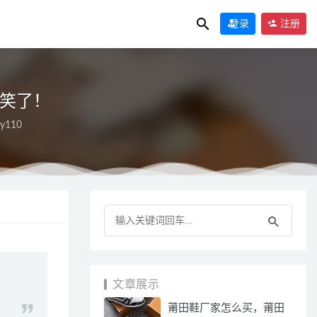
登录
注册
子又笑了！
sy110
文章展示
莆田鞋厂家怎么买，莆田