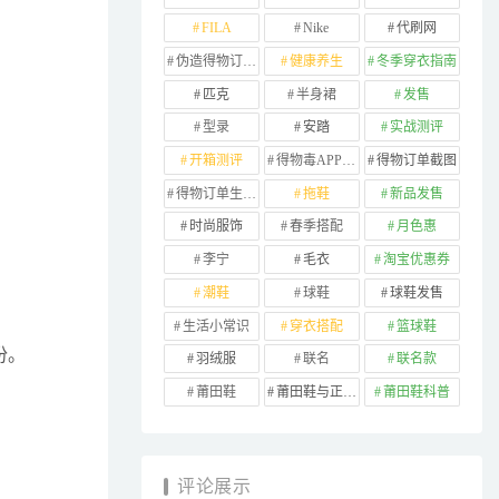
FILA
Nike
代刷网
伪造得物订单截图
健康养生
冬季穿衣指南
匹克
半身裙
发售
型录
安踏
实战测评
开箱测评
得物毒APP订单
得物订单截图
得物订单生成器
拖鞋
新品发售
时尚服饰
春季搭配
月色惠
李宁
毛衣
淘宝优惠券
潮鞋
球鞋
球鞋发售
生活小常识
穿衣搭配
篮球鞋
份。
羽绒服
联名
联名款
莆田鞋
莆田鞋与正品对比
莆田鞋科普
评论展示