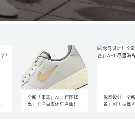
全新「果冻」AF1 官图释
鸳鸯设计！全
出！干净百搭还有点仙！
各」AF1 尽显