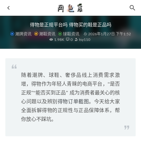
得物是正规平台吗 得物买的鞋是正品吗
潮牌资讯
潮鞋资讯
球鞋资讯
2026年1月27日 下午1:52
1.98K
0
tsy110
随着潮牌、球鞋、奢侈品线上消费需求激
帕拉丁全新 Pampa Hi Re-Craft 环保鞋系列发布
2021-07-05
增，得物作为年轻人青睐的电商平台，“是否
安踏见山一代实战测评
2021-04-13
正规”“能否买到正品” 成为消费者最关心的核
不过膝盖的靴子的搭配 这些百搭单品秀出大长腿
2019-02-
心问题以及辨别
得物订单截图
。今天给大家
23
全面拆解得物的正规性与正品保障体系，帮
361° 全新 LAVA 篮球鞋系列明日开售，首发多色可选
2021-
你放心不踩坑。
06-25
得物购买记录删除如何恢复 得物求购是什么意思
2021-09-
16