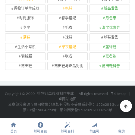
得物订单生成器
拖鞋
新品发售
时尚服饰
春季搭配
月色惠
李宁
毛衣
淘宝优惠券
潮鞋
球鞋
球鞋发售
生活小常识
穿衣搭配
篮球鞋
羽绒服
联名
联名款
莆田鞋
莆田鞋与正品对比
莆田鞋科普
Copyright © 2020
得物订单截图制作生成
- All rights reserved
sitemap
|
网站地图
文章部分来源互联网收集分享如有侵权不妥联系必删：1526281@qq.com
蒙ICP备15004993号
蒙公网安备15020202000396号
首页
球鞋资讯
球鞋百科
莆田鞋
我的