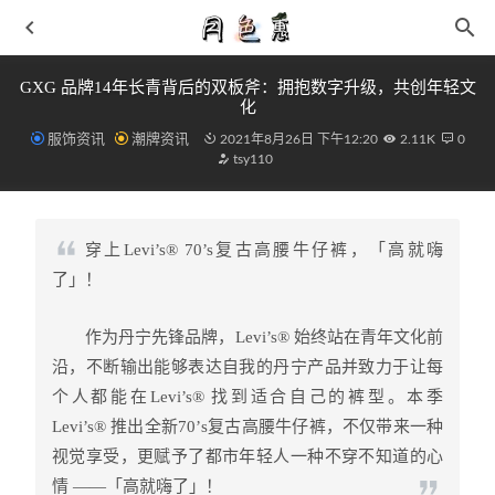
GXG 品牌14年长青背后的双板斧：拥抱数字升级，共创年轻文
化
服饰资讯
潮牌资讯
2021年8月26日 下午12:20
2.11K
0
tsy110
穿上Levi’s® 70’s复古高腰牛仔裤，「高就嗨
拉塞尔全新 PE 配色全城 9 “Bluegrass State”鞋款抢先预览
了」！
2021-05-02
大 JB 上脚 PE 越看越香！国内什么时候能发售啊…
2021-
作为丹宁先锋品牌，Levi’s® 始终站在青年文化前
04-03
沿，不断输出能够表达自我的丹宁产品并致力于让每
安踏旗下实战篮球鞋轻骑兵6测评 是否耐磨
2021-04-19
个人都能在Levi’s® 找到适合自己的裤型。本季
今年流行什么帽子 棒球帽永不过时
2019-05-27
Levi’s® 推出全新70’s复古高腰牛仔裤，不仅带来一种
TOMWOOD x SUICOKE 全新联名凉鞋系列即将开催
2021-
视觉享受，更赋予了都市年轻人一种不穿不知道的心
06-03
情 ——「高就嗨了」！