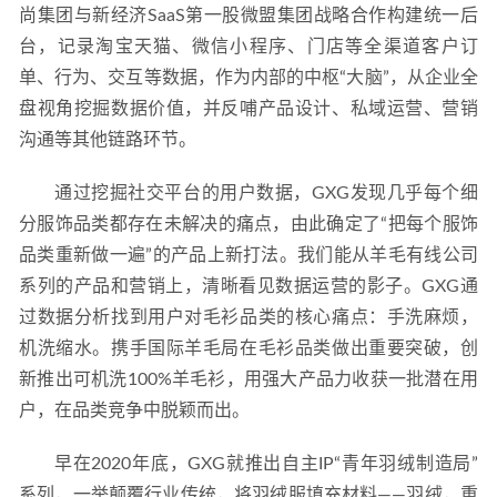
尚集团与新经济SaaS第一股微盟集团战略合作构建统一后
台，记录淘宝天猫、微信小程序、门店等全渠道客户订
单、行为、交互等数据，作为内部的中枢“大脑”，从企业全
盘视角挖掘数据价值，并反哺产品设计、私域运营、营销
沟通等其他链路环节。
通过挖掘社交平台的用户数据，GXG发现几乎每个细
分服饰品类都存在未解决的痛点，由此确定了“把每个服饰
品类重新做一遍”的产品上新打法。我们能从羊毛有线公司
系列的产品和营销上，清晰看见数据运营的影子。GXG通
过数据分析找到用户对毛衫品类的核心痛点：手洗麻烦，
机洗缩水。携手国际羊毛局在毛衫品类做出重要突破，创
新推出可机洗100%羊毛衫，用强大产品力收获一批潜在用
户，在品类竞争中脱颖而出。
早在2020年底，GXG就推出自主IP“青年羽绒制造局”
系列，一举颠覆行业传统，将羽绒服填充材料——羽绒，重