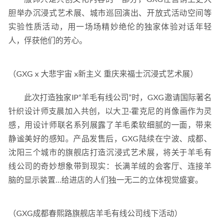
胆举办沉浸式艺术展、城市巡回演出、开放式活动空间等
实验性质活动，用一场场精妙绝伦的独家体验对话年轻
人，俘获他们的芳心。
（GXG x 大悲宇宙 x新主义 重庆来福士沉浸式艺术展）
此次打造独家IP“羊毛有线公司”时，GXG邀请国际著名
针织设计师支晨加入共创，以大卫·霍克尼的肖像画作为灵
感，用设计师联名系列展露了羊毛柔软细腻的一面，带来
静谧美好的感知。产品发售后，GXG陆续在宁波、成都、
沈阳三个城市的旗舰店打造沉浸式艺术展，将关于羊毛有
线公司的奇妙想象带到现实：长满羊绒的会客厅、连接羊
脑的显示装置…给进店的人们独一无二的立体视觉盛宴。
（GXG成都春熙路旗舰店羊毛有线公司线下活动）