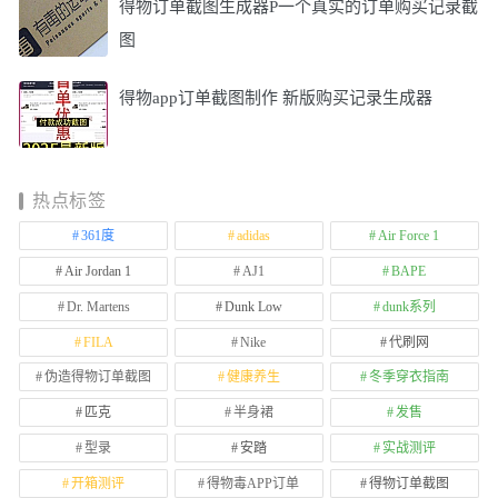
得物订单截图生成器P一个真实的订单购买记录截
图
得物app订单截图制作 新版购买记录生成器
热点标签
361度
adidas
Air Force 1
Air Jordan 1
AJ1
BAPE
Dr. Martens
Dunk Low
dunk系列
FILA
Nike
代刷网
伪造得物订单截图
健康养生
冬季穿衣指南
匹克
半身裙
发售
型录
安踏
实战测评
开箱测评
得物毒APP订单
得物订单截图