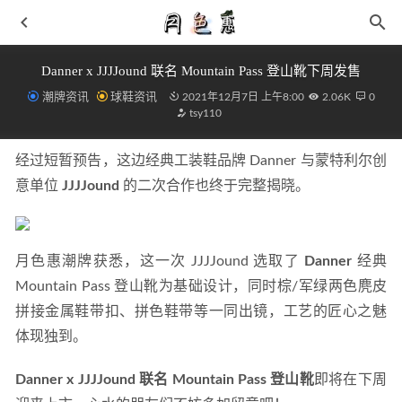
Danner x JJJJound 联名 Mountain Pass 登山靴下周发售
潮牌资讯
球鞋资讯
2021年12月7日 上午8:00
2.06K
0
tsy110
经过短暂预告，这边经典工装鞋品牌 Danner 与蒙特利尔创
意单位 
JJJJound
 的二次合作也终于完整揭晓。
孕妇准妈妈穿衣搭配 宽松卡通T恤舒适休闲充满时尚
2019-
05-16
月色惠潮牌获悉，这一次 JJJJound 选取了 
Danner
 经典 
皮草怎么搭配 貂皮这样穿就是高贵的淑妃
2019-01-04
Mountain Pass 登山靴为基础设计，同时棕/军绿两色麂皮
磨砂镜面还炫彩！这双 Air Foamposite One 看着就要火！
拼接金属鞋带扣、拼色鞋带等一同出镜，工艺的匠心之魅
2021-03-17
体现独到。
安眠药吃多少合适 不可过量服用 别让辅助睡眠成为长眠
2019-02-12
Danner x JJJJound 联名 Mountain Pass 登山靴
即将在下周
李宁全新悟行誉拓鞋款系列即将发售，辨识度不俗
2021-09-