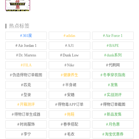
热点标签
361度
adidas
Air Force 1
Air Jordan 1
AJ1
BAPE
Dr. Martens
Dunk Low
dunk系列
FILA
Nike
代刷网
伪造得物订单截图
健康养生
冬季穿衣指南
匹克
半身裙
发售
型录
安踏
实战测评
开箱测评
得物毒APP订单
得物订单截图
得物订单生成器
拖鞋
新品发售
时尚服饰
春季搭配
月色惠
李宁
毛衣
淘宝优惠券