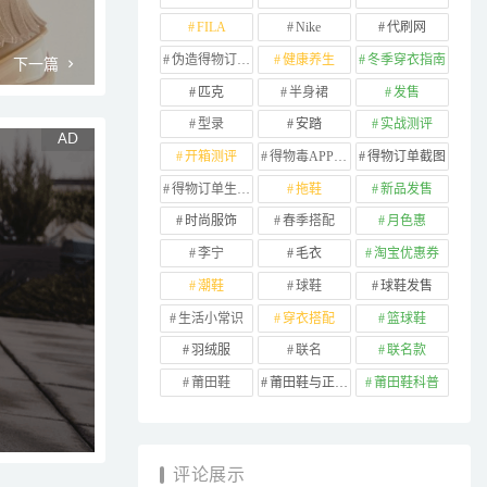
FILA
Nike
代刷网
伪造得物订单截图
健康养生
冬季穿衣指南
下一篇
匹克
半身裙
发售
型录
安踏
实战测评
开箱测评
得物毒APP订单
得物订单截图
得物订单生成器
拖鞋
新品发售
时尚服饰
春季搭配
月色惠
李宁
毛衣
淘宝优惠券
潮鞋
球鞋
球鞋发售
生活小常识
穿衣搭配
篮球鞋
羽绒服
联名
联名款
莆田鞋
莆田鞋与正品对比
莆田鞋科普
评论展示