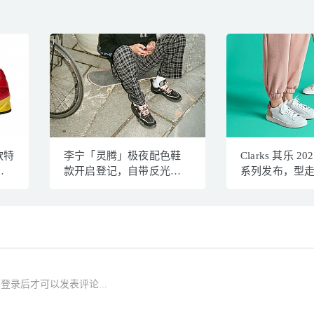
款特
李宁「灵腾」极夜配色鞋
Clarks 其乐 2
装
款开启登记，自带反光效
系列发布，型
果
登录后才可以发表评论...