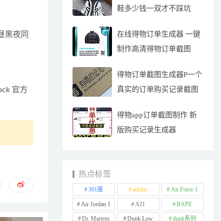
鞋多少钱一双才不踩坑
在线得物订单生成器 一键
白昼黑夜同
制作高清得物订单截图
得物订单截图生成器P一个
真实的订单购买记录截图
ock 官方
得物app订单截图制作 新
版购买记录生成器
热点标签
361度
adidas
Air Force 1
Air Jordan 1
AJ1
BAPE
Dr. Martens
Dunk Low
dunk系列