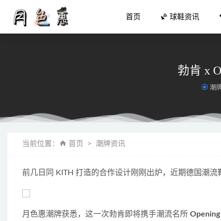
首页
球鞋资讯
勃肯 x O
潮
Nike A
当前位置：
首页
潮牌资讯
针织衫+
羊羔绒外
前几日同 KITH 打造的合作设计刚刚出炉，近期德国潮流
芭比粉 +
安踏 x
月色惠潮牌获悉，这一次勃肯即将携手潮流名所 
Opening