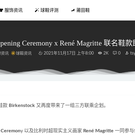
服饰资讯
球鞋评测
莆田鞋
pening Ceremony x René Magritte 联
牌资讯
球鞋资讯
2021年11月17日 上午8:00
2K
0
ts
ir Max不断革新2021春季新款发售
2021-02-06
半身裙的搭配 冬天内搭的不二首选
2019-01-17
套搭配阔腿裤 潇洒又显瘦 潮人最爱
2019-01-22
鞋款 
Birkenstock
 又再度带来了一组三方联乘企划。
 亮橙爱了吗？全新 AJ5 细节满满颜值有点高
2022-06-18
 可口可乐全新联名喵爪鞋登陆，小姐姐专属
2021-04-26
 Ceremon
y 以及比利时超现实主义画家 
René Magritte
 一同参