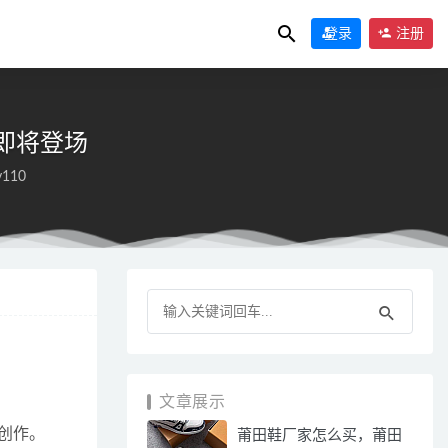
登录
注册
名鞋款即将登场
y110
文章展示
与创作。
莆田鞋厂家怎么买，莆田