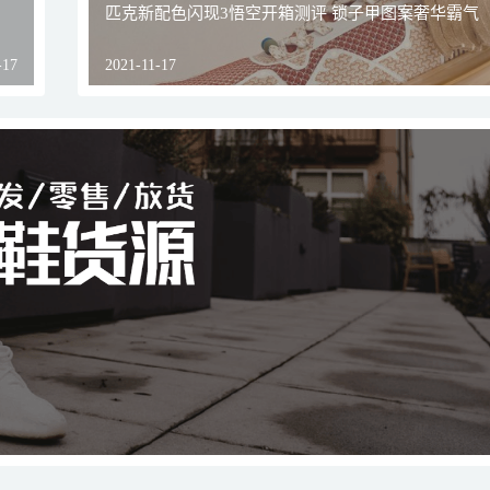
匹克新配色闪现3悟空开箱测评 锁子甲图案奢华霸气
-17
2021-11-17