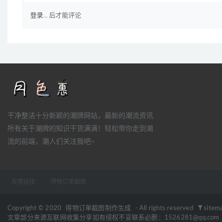
登录...
后才能评论
干净整洁十分新颖的潮牌网站，最新的潮流资讯
所有关于潮牌的知识干货满满！轻松带你走到潮
流的前端，潮人们关注我吧~
友情链接：
得物订单截图
Copyright © 2020
得物订单截图制作生成
- All rights reserved
sitem
文章部分来源互联网收集分享如有侵权不妥联系必删：1526281@qq.com