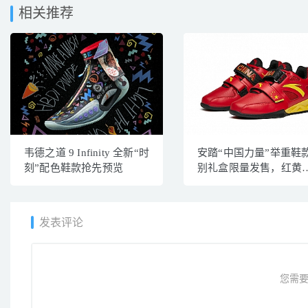
相关推荐
韦德之道 9 Infinity 全新“时
安踏“中国力量”举重鞋
刻”配色鞋款抢先预览
别礼盒限量发售，红黄
扮
发表评论
您需要