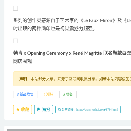
系列的创作灵感源自于艺术家的《Le Faux Miroir》及《L
时出现的两种满印也是视觉震撼力超强。
勃肯 x Opening Ceremony x René Magritte 联名鞋款
每双
网店围观！
声明：
本站部分文章，来源于互联网收集分享。如若本站内容侵犯了原著
新品发售
潮鞋
联名
收藏
海报
分享链接：https://www.ysehui.com/9764.html