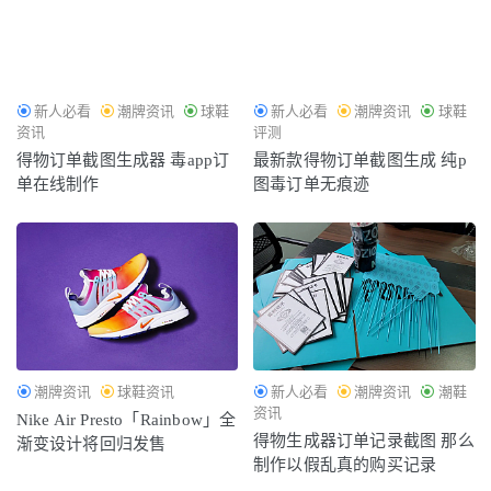
新人必看
潮牌资讯
球鞋
新人必看
潮牌资讯
球鞋
资讯
评测
得物订单截图生成器 毒app订
最新款得物订单截图生成 纯p
单在线制作
图毒订单无痕迹
潮牌资讯
球鞋资讯
新人必看
潮牌资讯
潮鞋
资讯
Nike Air Presto「Rainbow」全
得物生成器订单记录截图 那么
渐变设计将回归发售
制作以假乱真的购买记录