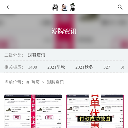
潮牌资讯
二级分类：
球鞋资讯
相关标签：
1400
2021早秋
2021秋冬
327
361
吸烟剩下的烟头可巧除纱窗油腻 让生活更简单
2019-02-13
安踏“中国力量”举重鞋款特别礼盒限量发售，红黄装扮
当前位置：
首页
潮牌资讯
2021-08-12
市价 3000+！古铜变色龙 AJ1 本周发售！还有死亡之吻、
Yeezy 新鞋！
2021-03-22
复制商品宝贝标题打开月色惠可以领隐藏优惠券
2019-08-08
Crocs 全新 CJ 麦科勒姆签名拖鞋曝光，代言人亲推
2021-
09-11