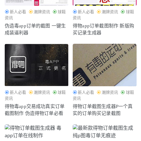
新人必看
潮牌资讯
球鞋
新人必看
潮牌资讯
球鞋
资讯
资讯
伪造毒app订单的截图 一键生
得物app订单截图制作 新版购
成装逼利器
买记录生成器
新人必看
潮牌资讯
球鞋
新人必看
潮牌资讯
球鞋
资讯
资讯
得物毒app交易成功真实订单
得物订单截图生成器P一个真
截图制作 伪造得物订单必看
实的订单购买记录截图