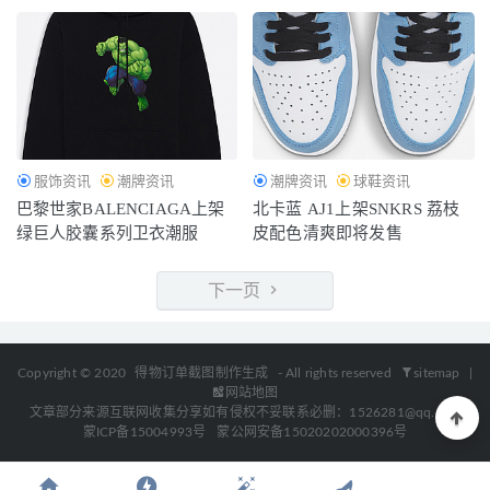
服饰资讯
潮牌资讯
潮牌资讯
球鞋资讯
巴黎世家BALENCIAGA上架
北卡蓝 AJ1上架SNKRS 荔枝
绿巨人胶囊系列卫衣潮服
皮配色清爽即将发售
下一页
Copyright © 2020
得物订单截图制作生成
- All rights reserved
sitemap
|
网站地图
文章部分来源互联网收集分享如有侵权不妥联系必删：1526281@qq.com
蒙ICP备15004993号
蒙公网安备15020202000396号