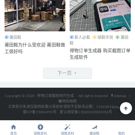
莆田鞋
新人必看
球鞋评测
莆田
鞋
莆田鞋为什么受欢迎 莆田鞋做
得物订单生成器 购买截图订单
工很好吗
生成软件
下一页
Copyright © 2020
得物订单截图制作生成
- All rights reserved
sitemap
|
网站地图
文章部分来源互联网收集分享如有侵权不妥联系必删：1526281@qq.com
蒙ICP备15004993号
蒙公网安备15020202000396号
首页
球鞋资讯
球鞋百科
莆田鞋
我的