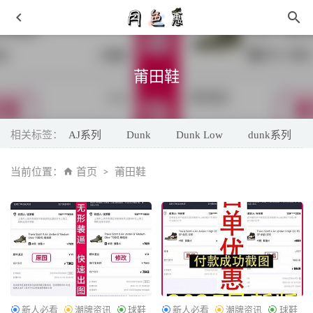
莆田鞋
相关标签：
AJ系列
Dunk
Dunk Low
dunk系列
Starwalk x Ed Hardy 全新联名鞋款曝光，创始人亲晒
2021-
当前位置：
首页
莆田鞋
06-10
复古「吃豆人」三方联名潮牌系列亮相
2021-02-06
明天开抢！Vans x Kith联名10周年限定，明晚官网限量发
售！
2021-05-23
新百伦Nb超跑鞋 菲董宝藏联名来了
2024-07-31
从土味到时髦炸街，这些好看到开挂的羽绒服不是谁都能挑
战的
2018-12-30
新人必看
潮牌资讯
球鞋
新人必看
潮牌资讯
球鞋