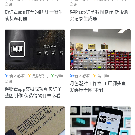
资讯
资讯
伪造毒app订单的截图 一键生
得物app订单截图制作 新版购
成装逼利器
买记录生成器
新人必看
潮牌资讯
球鞋
新人必看
莆田鞋
资讯
月色潮牌工作室-工厂源头直
得物毒app交易成功真实订单
发碾压全网同行！
截图制作 伪造得物订单必看