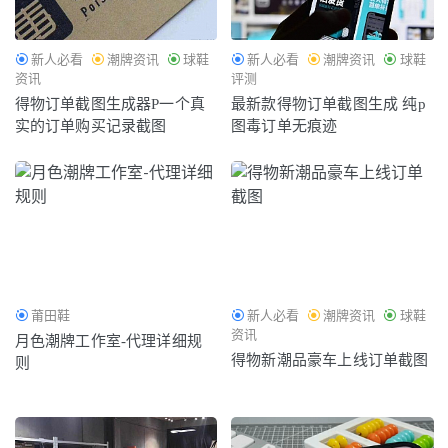
新人必看
潮牌资讯
球鞋
新人必看
潮牌资讯
球鞋
资讯
评测
得物订单截图生成器P一个真
最新款得物订单截图生成 纯p
实的订单购买记录截图
图毒订单无痕迹
莆田鞋
新人必看
潮牌资讯
球鞋
资讯
月色潮牌工作室-代理详细规
得物新潮品豪车上线订单截图
则