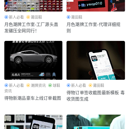
新人必看
莆田鞋
莆田鞋
月色潮牌工作室-工厂源头直
月色潮牌工作室-代理详细规
发碾压全网同行！
则
新人必看
潮牌资讯
球鞋
新人必看
莆田鞋
资讯
得物订单签收截图最新模板 毒
得物新潮品豪车上线订单截图
收货图生成