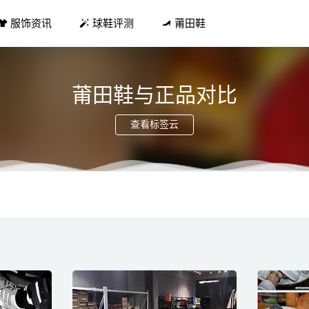
服饰资讯
球鞋评测
莆田鞋
莆田鞋与正品对比
查看标签云
x Diemme 全新秋冬联名鞋款系列公布，两种鞋型
2021-11-22
 FOCUS打造女性独特美，诠释新都市时尚
2021-08-25
ays NYC x SUBU 全新冬季联名凉鞋系列即将登场
2021-11-28
溢出屏幕！周年纪念版「黑武士」AF1 官图释出！
2022-06-23
，奶茶色的衣服 减龄又气质
2019-01-10