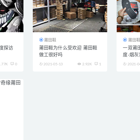
莆田鞋
莆田
度探访
莆田鞋为什么受欢迎 莆田鞋
一双莆
做工很好吗
度-烟灰
.77K
0
2021-05-13
2.92K
1
2021-0