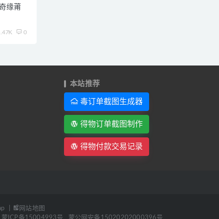
雪奇缘莆
.47K
0
本站推荐
毒订单截图生成器
得物订单截图制作
得物付款交易记录
ap
|
网站地图
蒙ICP备15004993号
蒙公网安备15020202000396号