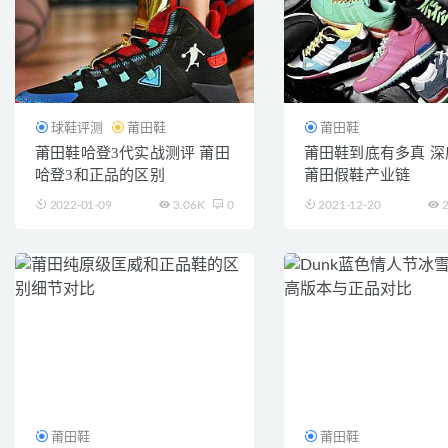
球鞋评测
莆田鞋
莆田鞋
莆田鞋哈登3代实战测评 莆田
莆田鞋到底有多真 深
哈登3和正品的区别
莆田假鞋产业链
2022-01-09
3.06K
0
2021-12-20
2
莆田鞋
莆田鞋