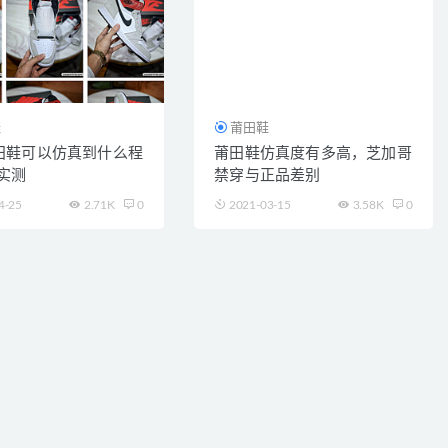
鞋
莆田鞋
田鞋可以仿真到什么程
莆田鞋仿真度有多高，芝加哥
实测
禁穿与正品差别
4-25
2.71K
0
2021-03-15
3.58K
0