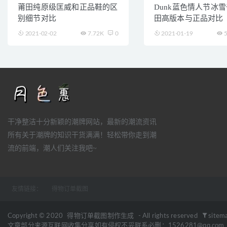
莆田纯原级匡威和正品鞋的区
Dunk蓝色情人节冰
别细节对比
田高版本与正品对比
2021-02-02
7.72K
0
2021-01-19
5
干净整洁十分新颖的潮牌网站，最新的潮流资讯
所有关于潮牌的知识干货满满！轻松带你走到潮
流的前端，潮人们关注我吧~
友情链接：
得物订单截图
Copyright © 2020
得物订单截图制作生成
- All rights reserved
sitem
文章部分来源互联网收集分享如有侵权不妥联系必删：1526281@qq.com