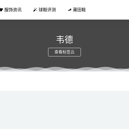
服饰资讯
球鞋评测
莆田鞋
韦德
查看标签云
么穿显高挑？ 衬衫+短裙不错的选择
2018-12-15
ed2 2021 秋冬运动鞋系列公布，枫叶元素
2021-10-22
优惠券群运营 培养团队归属感带队干货
2019-08-14
利奥」AJ6 完整实物曝光男女同款
2022-02-20
超吸睛！全新 Air Huarache 官图曝光！
2021-03-09