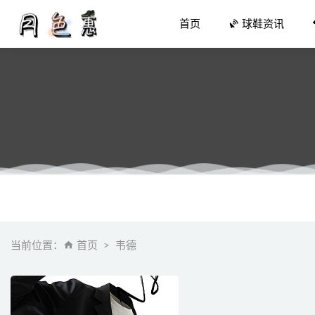
首页
球鞋资讯
小个子怎
Dsquar
微信内部
当前位置：
首页
韦德
「白红奥
「雪碧」造型