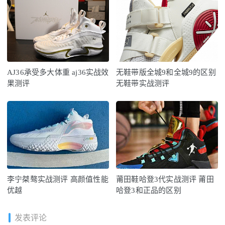
AJ36承受多大体重 aj36实战效
无鞋带版全城9和全城9的区别
果测评
无鞋带实战测评
李宁桀骜实战测评 高颜值性能
莆田鞋哈登3代实战测评 莆田
优越
哈登3和正品的区别
发表评论