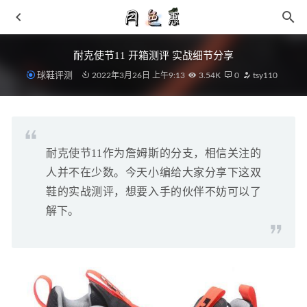
耐克使节11 开箱测评 实战细节分享
球鞋评测
2022年3月26日 上午9:13
3.54K
0
tsy110
耐克使节11作为詹姆斯的分支，相信关注的
教你拥有超高回头率！奶酪态极拖鞋必冲！
2021-03-30
人并不在少数。今天小编给大家分享下这双
高筒靴的随意搭配风 不止是紧身裤
2019-01-05
鞋的实战测评，想要入手的伙伴不妨可以了
FILA Fusion 全新“Out Of Box”夏季别注新品上架
2021-05-
解下。
25
裙子怎么穿好看 牢记三点裙子给你出乎意料的惊喜
2019-
03-24
Virgil 式的涂鸦设计！这款全新 AF1 完美融合当下流行元
素！
2022-06-27