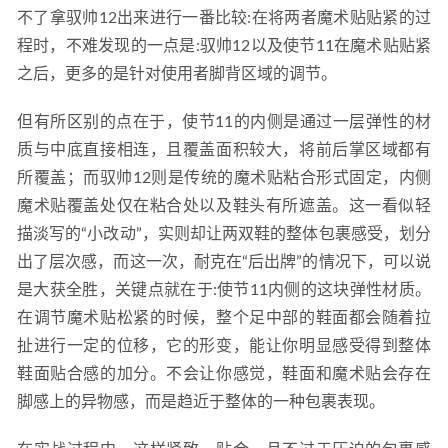
不了拿驭帅12出来进行一番比较:在将两者魔术贴贴紧的过
程时，不难发现的一点是:驭帅12以及使节11在魔术贴贴紧
之后，更多的是针对使用者脚背区域的调节。
但有所区别的点在于，使节11的内侧是通过一层弹性的材
质与中底直接相连，且覆盖面积较大，将前后掌区域都有
所覆盖；而驭帅12则是传统的魔术贴粘合形式固定，内侧
魔术贴覆盖处仅在粘合处以及鞋头有所遮盖。这一看似轻
描淡写的“小改动”，实则却让两双鞋的整体包裹感受，划分
出了层次感，而这一次，耐克在“后出牌”的情况下，可以说
是大获全胜，关键点就在于:使节11内侧的这块弹性材质。
在调节魔术贴松紧的时候，整个足中部的鞋面都会随着拉
扯进行一定的位移，它的形变，能让你明显感受得到整体
鞋面贴合感的加分。不会让你感觉，鞋面和魔术贴会存在
脚感上的异物感，而是趋近于整体的一种包裹表现。