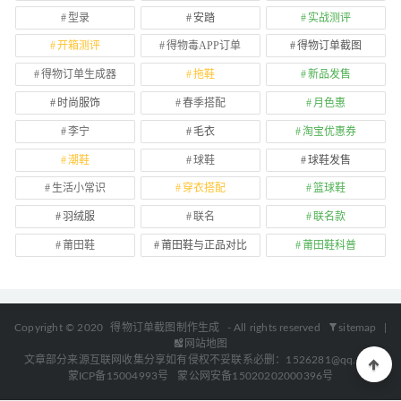
型录
安踏
实战测评
开箱测评
得物毒APP订单
得物订单截图
得物订单生成器
拖鞋
新品发售
时尚服饰
春季搭配
月色惠
李宁
毛衣
淘宝优惠券
潮鞋
球鞋
球鞋发售
生活小常识
穿衣搭配
篮球鞋
羽绒服
联名
联名款
莆田鞋
莆田鞋与正品对比
莆田鞋科普
Copyright © 2020
得物订单截图制作生成
- All rights reserved
sitemap
|
网站地图
文章部分来源互联网收集分享如有侵权不妥联系必删：1526281@qq.com
蒙ICP备15004993号
蒙公网安备15020202000396号