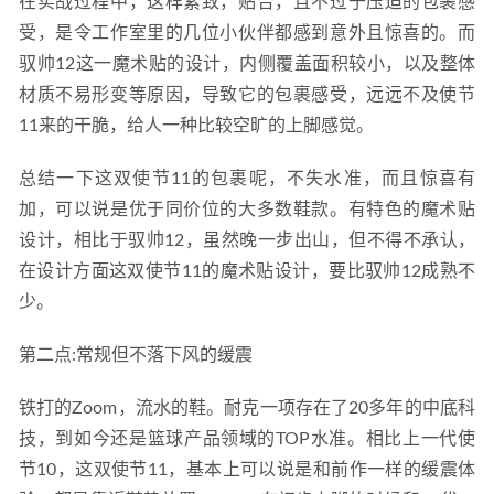
在实战过程中，这样紧致，贴合，且不过于压迫的包裹感
受，是令工作室里的几位小伙伴都感到意外且惊喜的。而
驭帅12这一魔术贴的设计，内侧覆盖面积较小，以及整体
材质不易形变等原因，导致它的包裹感受，远远不及使节
11来的干脆，给人一种比较空旷的上脚感觉。
总结一下这双使节11的包裹呢，不失水准，而且惊喜有
加，可以说是优于同价位的大多数鞋款。有特色的魔术贴
设计，相比于驭帅12，虽然晚一步出山，但不得不承认，
在设计方面这双使节11的魔术贴设计，要比驭帅12成熟不
少。
第二点:常规但不落下风的缓震
铁打的Zoom，流水的鞋。耐克一项存在了20多年的中底科
技，到如今还是篮球产品领域的TOP水准。相比上一代使
节10，这双使节11，基本上可以说是和前作一样的缓震体