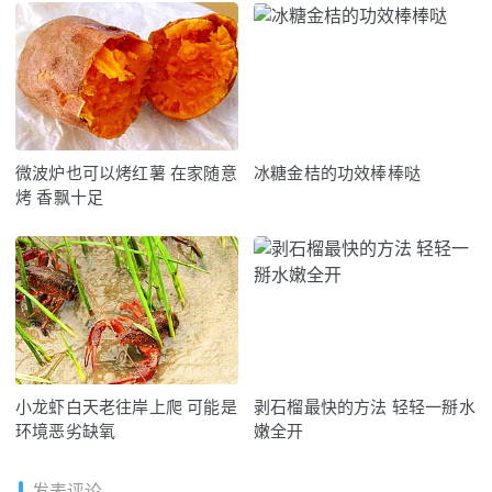
微波炉也可以烤红薯 在家随意
冰糖金桔的功效棒棒哒
烤 香飘十足
小龙虾白天老往岸上爬 可能是
剥石榴最快的方法 轻轻一掰水
环境恶劣缺氧
嫩全开
发表评论