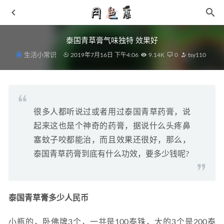
泰国青草膏气味独特 效果好
生活小常识
2019年7月16日 下午4:06
9.14K
0
tsy110
很多人都听说过或者用过泰国青草药膏，说
安踏全新创 2.0 缓震训练跑鞋亮相，涵盖男女尺码
2021-12-
起来这也是个神奇的药膏，据说什么头疼鼻
12
塞蚊子咬都能治，而且效果还很好，那么，
「恶人紫」回归！白紫 AJ1 实物曝光，发售信息有了！
泰国青草药膏到底有什么功效，要多少钱呢?
2021-03-09
AMIRI The Mocha Skel-Top 鞋款摩卡配色登陆～
2021-05-06
LINC chic“硬糖派对”登陆SS22中国国际时装周！
2021-09-
泰国青草膏多少人民币
02
Y/Project x MELISSA 全新联名鞋款实物曝光，重归潮流？
小瓶的，卧佛牌3个，一共是100泰铢，大的3个是200泰