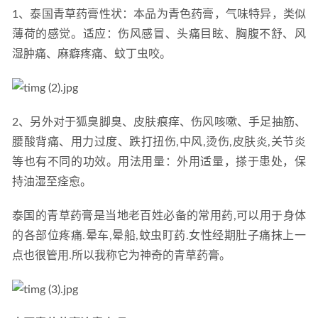
1、泰国青草药膏性状：本品为青色药膏，气味特异，类似
薄荷的感觉。适应：伤风感冒、头痛目眩、胸腹不舒、风
湿肿痛、麻癖疼痛、蚊丁虫咬。
2、另外对于狐臭脚臭、皮肤痕痒、伤风咳嗽、手足抽筋、
腰酸背痛、用力过度、跌打扭伤,中风,烫伤,皮肤炎,关节炎
等也有不同的功效。用法用量：外用适量，搽于患处，保
持油湿至痊愈。
泰国的青草药膏是当地老百姓必备的常用药,可以用于身体
的各部位疼痛.晕车,晕船,蚊虫盯药.女性经期肚子痛抹上一
点也很管用.所以我称它为神奇的青草药膏。