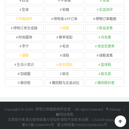
匹克
半身裙
发售
型录
安踏
实战测评
开箱测评
得物毒APP订单
得物订单截图
得物订单生成器
拖鞋
新品发售
时尚服饰
春季搭配
月色惠
李宁
毛衣
淘宝优惠券
潮鞋
球鞋
球鞋发售
生活小常识
穿衣搭配
篮球鞋
羽绒服
联名
联名款
莆田鞋
莆田鞋与正品对比
莆田鞋科普
Copyright © 2020
得物订单截图制作生成
- All rights reserved
sitemap
|
网站地图
文章部分来源互联网收集分享如有侵权不妥联系必删：1526281@qq.com
蒙ICP备15004993号
蒙公网安备15020202000396号