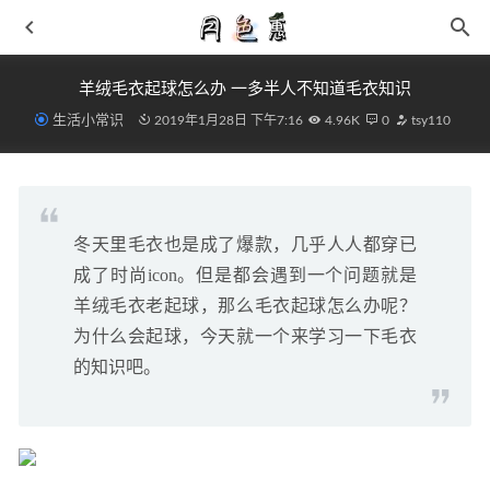
羊绒毛衣起球怎么办 一多半人不知道毛衣知识
生活小常识
2019年1月28日 下午7:16
4.96K
0
tsy110
冬天里毛衣也是成了爆款，几乎人人都穿已
裙子怎么穿好看 牢记三点裙子给你出乎意料的惊喜
2019-
成了时尚icon。但是都会遇到一个问题就是
03-24
羊绒毛衣老起球，那么毛衣起球怎么办呢？
2019最流行奶奶裤的穿搭雷区 奶奶裤的复古热潮
2019-02-
为什么会起球，今天就一个来学习一下毛衣
25
的知识吧。
微信零钱截图一键生成工具 钱包余额生成器
2020-08-17
相约冬月 香奈儿Chanel官宣2022早春系列秀即将精彩呈现
2021-08-23
少吃香肠烤肉 预防癌症的生活保健小常识
2019-03-02