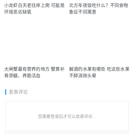
小龙虾白天老往岸上爬 可能是
北方年夜饭吃什么？不同食物
环境恶劣缺氧
象征不同寓意
大闸蟹最有营养的地方 蟹黄补
解酒的水果有哪些 吃这些水果
骨添髓、养筋活血
不醉消除头晕
发表评论
您需要登录后才可以发表评论...