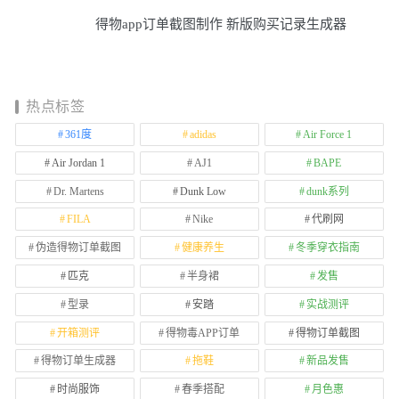
得物app订单截图制作 新版购买记录生成器
热点标签
361度
adidas
Air Force 1
Air Jordan 1
AJ1
BAPE
Dr. Martens
Dunk Low
dunk系列
FILA
Nike
代刷网
伪造得物订单截图
健康养生
冬季穿衣指南
匹克
半身裙
发售
型录
安踏
实战测评
开箱测评
得物毒APP订单
得物订单截图
得物订单生成器
拖鞋
新品发售
时尚服饰
春季搭配
月色惠