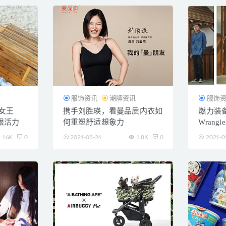
讯
服饰资讯
潮牌资讯
服饰
女王
携手刘胜瑛，看曼品质内衣如
燃力装
无限活力
何重塑舒适想象力
Wrang
.16K
0
2021-08-24
1.8K
0
2021-0