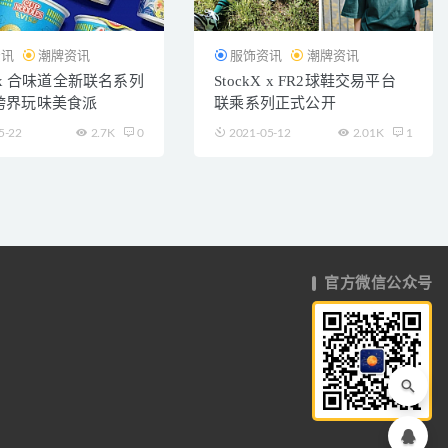
资讯
潮牌资讯
服饰资讯
潮牌资讯
U x 合味道全新联名系列
StockX x FR2球鞋交易平台
跨界玩味美食派
联乘系列正式公开
5-22
2.7K
0
2021-05-12
2.01K
1
官方微信公众号