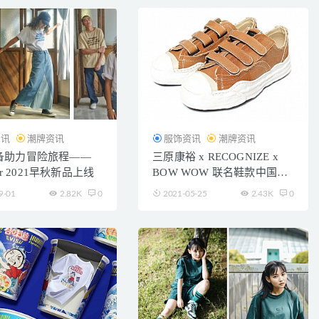
资讯
潮牌资讯
服饰资讯
潮牌资讯
备助力冒险旅程——
三原康裕 x RECOGNIZE x
ler 2021早秋新品上线
BOW WOW 联名鞋款中国限
定配色曝光
9-01
2.82K
0
2021-05-25
2.43K
0