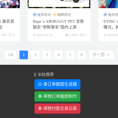
讯
服饰资讯
潮牌资讯
服饰
ōki 联名发
Bape x AIRBUGGY PET 全新
EVIS
型
联名“宠物豪车”国内上架
曝光，
.67K
0
2021-05-21
2.41K
0
2021-0
1/8
1
2
3
4
5
6
下一页
本站推荐
毒订单截图生成器
得物订单截图制作
得物付款交易记录