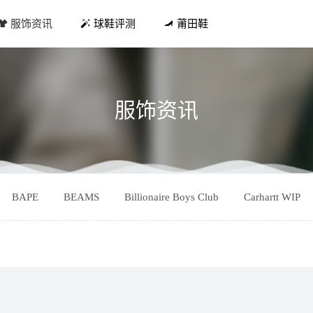
服饰资讯
球鞋评测
莆田鞋
服饰资讯
roenza Schouler 联名无性别胶囊系列发售在即
2021-08-04
BAPE
BEAMS
Billionaire Boys Club
Carhartt WIP
年扫福最强攻略集合（必中沾福卡）
2019-01-30
市限定」！藤原浩闪电 Dunk 最新实物曝光！
2021-03-12
剂 快速去除新房的甲醛油漆味道
2019-03-04
e One 全新 Clifton 8 跑鞋系列即将上市
2021-05-27