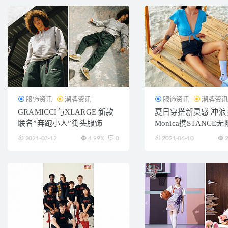
服饰资讯
潮牌资讯
服饰资讯
潮牌资
GRAMICCI与XLARGE 新款
夏日穿搭新灵感 冲浪
联名”奔跑小人”街头服饰
Monica携STANCE
2021-03-12
4.99K
0
2021-06-10
2