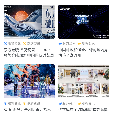
服饰资讯
潮牌资讯
服饰资讯
潮牌资讯
东方破晓 蓄势待发——361°
中国邮政和怪诞星球的这场秀
强势登陆2021中国国际时装周
惊艳了潮流圈！
服饰资讯
潮牌资讯
服饰资讯
潮牌资讯
有限·无限：楚和听香，探索
优衣库在全球旗舰店举办赋能