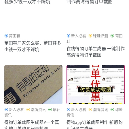
莆田鞋
新人必看
球鞋评测
莆田
鞋
莆田鞋厂家怎么买，莆田鞋多
在线得物订单生成器 一键制作
少钱一双才不踩坑
高清得物订单截图
新人必看
潮牌资讯
球鞋
新人必看
潮牌资讯
球鞋
资讯
资讯
得物订单截图生成器P一个真
得物app订单截图制作 新版购
实的订单购买记录截图
买记录生成器