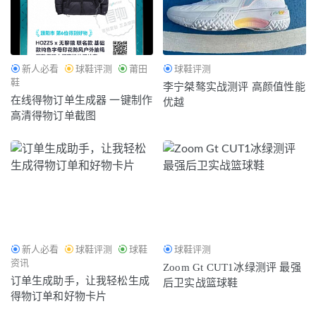
新人必看
球鞋评测
莆田
球鞋评测
鞋
李宁桀骜实战测评 高颜值性能
在线得物订单生成器 一键制作
优越
高清得物订单截图
新人必看
球鞋评测
球鞋
球鞋评测
资讯
Zoom Gt CUT1冰绿测评 最强
订单生成助手，让我轻松生成
后卫实战篮球鞋
得物订单和好物卡片