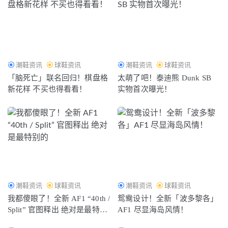
售？
2021-05-30
潮鞋资讯
球鞋资讯
潮鞋资讯
球鞋资讯
「脑死亡」联名回归！棋盘格
太萌了吧！泰迪熊 Dunk SB
新花样 不买也得看看！
实物首次曝光！
潮鞋资讯
球鞋资讯
潮鞋资讯
球鞋资讯
我都傻眼了！全新 AF1 “40th /
鸳鸯设计！全新「波多黎各」
Split” 官图释出 绝对是最特别
AF1 尽显海岛风情！
的