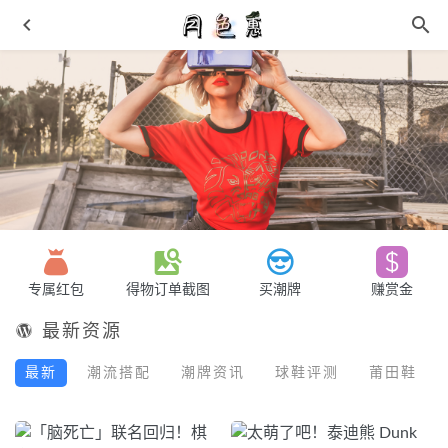
豹纹鞋舌有野性！全新配色 Air Max 95 官图曝光！
2022-
06-07
专属红包
得物订单截图
买潮牌
赚赏金
阔别 10 年「季后赛」AJ12回归 开箱测评
2022-02-28
斐乐全新“太空鞋”ICONA SALTO 上架，张艺兴官宣
2021-
最新资源
11-07
最新
潮流搭配
潮牌资讯
球鞋评测
莆田鞋
韦德之道 9 全新“冷血”配色鞋款公布，拉塞尔招牌动作灵感
2021-07-30
神仙打架？天猫补货上架超64双Nike、AJ限量款，报复式发