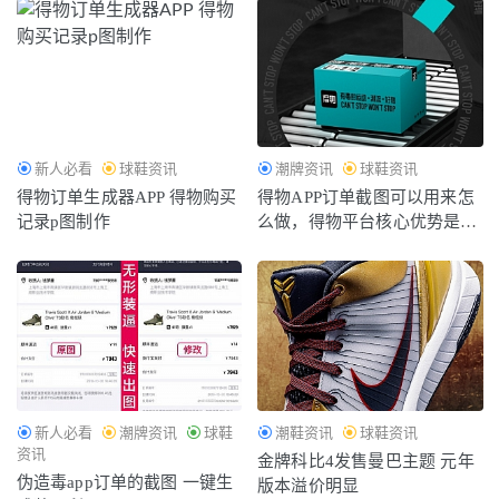
新人必看
球鞋资讯
潮牌资讯
球鞋资讯
得物订单生成器APP 得物购买
得物APP订单截图可以用来怎
记录p图制作
么做，得物平台核心优势是什
么
新人必看
潮牌资讯
球鞋
潮鞋资讯
球鞋资讯
资讯
金牌科比4发售曼巴主题 元年
伪造毒app订单的截图 一键生
版本溢价明显