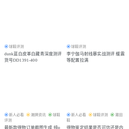
球鞋评测
球鞋评测
dunk蓝白皮革白藏青深度测评
李宁伽马射线暴实战测评 缓震
货号DD1391-400
等配置拉满
新人必看
潮牌资讯
球鞋
新人必看
球鞋评测
莆田
评测
鞋
最新款得物订单截图生成 纯p
得物鉴定结果是否可信还是内