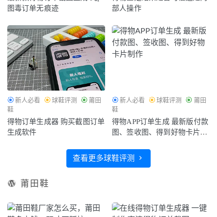
图毒订单无痕迹
部人操作
新人必看
球鞋评测
莆田
新人必看
球鞋评测
莆田
鞋
鞋
得物订单生成器 购买截图订单
得物APP订单生成 最新版付款
生成软件
图、签收图、得到好物卡片制
作
查看更多球鞋评测
莆田鞋