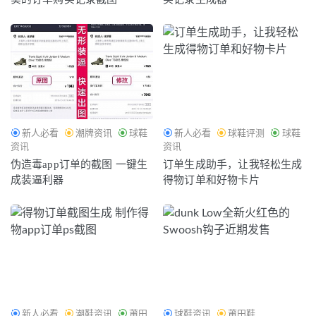
新人必看
潮牌资讯
球鞋
新人必看
球鞋评测
球鞋
资讯
资讯
伪造毒app订单的截图 一键生
订单生成助手，让我轻松生成
成装逼利器
得物订单和好物卡片
新人必看
潮鞋资讯
莆田
球鞋资讯
莆田鞋