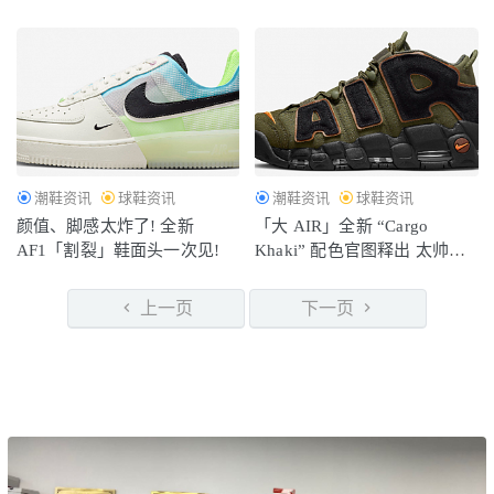
单！
潮鞋资讯
球鞋资讯
潮鞋资讯
球鞋资讯
颜值、脚感太炸了! 全新
「大 AIR」全新 “Cargo
AF1「割裂」鞋面头一次见!
Khaki” 配色官图释出 太帅
了！
上一页
下一页