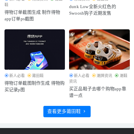
鞋
dunk Low全新火红色的
得物订单截图生成 制作得物
Swoosh钩子近期发售
app订单ps截图
新人必看
莆田鞋
新人必看
潮牌资讯
潮鞋
资讯
得物订单截图制作生成 得物购
买正品鞋子去哪个购物app靠
买记录p图
谱一点
查看更多莆田鞋