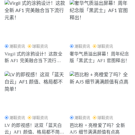
潮鞋资讯
球鞋资讯
潮鞋资讯
球鞋资讯
Virgil 式的涂鸦设计！这款全
奢华气质溢出屏幕！周年纪念
新 AF1 完美融合当下流行元
版「黑武士」AF1 官图释出！
素！
潮鞋资讯
球鞋资讯
潮鞋资讯
球鞋资讯
LV 的即视感！这双「蓝天白
芭比粉 + 亮橙爱了吗？全新
云」AF1 颜值、格局都不简
AJ5 细节满满颜值有点高