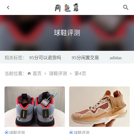
球鞋评测
相关标签：
95分可以退货吗
95分闲置交易
adidas
Gabor 嘉步全新 520 心动系列鞋款抢先预览
2021-05-18
当前位置：
首页
球鞋评测
第4页
长沙的特色热卤四合一好是什么
2019-01-10
亚历山大·麦昆全新阔型运动鞋曝光，下月登陆
2021-05-24
筋头巴脑是什么肉 东北一道菜 开胃健脾
2019-03-07
得物订单截图生成器 毒app订单在线制作
2025-11-09
球鞋评测
球鞋评测