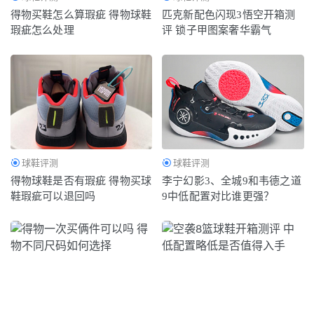
得物买鞋怎么算瑕疵 得物球鞋
匹克新配色闪现3悟空开箱测
瑕疵怎么处理
评 锁子甲图案奢华霸气
球鞋评测
球鞋评测
得物球鞋是否有瑕疵 得物买球
李宁幻影3、全城9和韦德之道
鞋瑕疵可以退回吗
9中低配置对比谁更强？