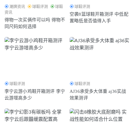
潮牌资讯
球鞋评测
球鞋
球鞋评测
资讯
空袭8篮球鞋开箱测评 中低配
得物一次买俩件可以吗 得物不
置略低是否值得入手
同尺码如何选择
球鞋评测
球鞋评测
李宁云游小鸡鞋开箱测评 李宁
AJ36承受多大体重 aj36实战
云游增高多少
效果测评