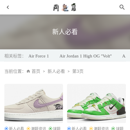
新人必看
相关标签：
Air Force 1
Air Jordan 1 High OG "Volt"
AJ1
勃肯 x Proenza Schouler 联名无性别胶囊系列发售在即
当前位置：
首页
新人必看
第3页
2021-08-04
95分闲置交易不支持退货 以人卖家为主是否靠谱
2021-09-
02
沙漠迷彩主题！全新 Air Max 90 爆出官图！
2022-06-10
StockX x FR2球鞋交易平台 联乘系列正式公开
2021-05-12
下周登场！「极光 2.0」Yeezy 700 V3 最新上脚图曝光！
2021-03-19
新人必看
潮鞋资讯
球鞋
新人必看
潮鞋资讯
球鞋