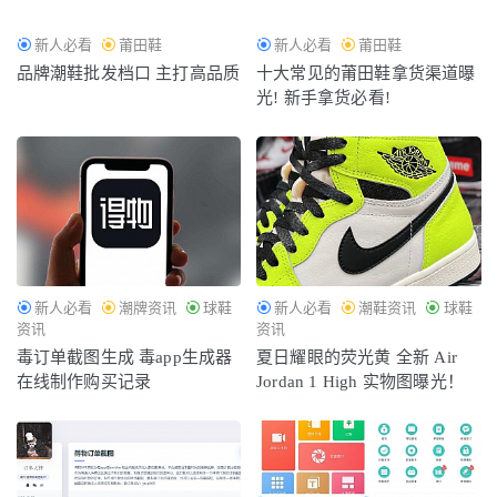
新人必看
莆田鞋
新人必看
莆田鞋
品牌潮鞋批发档口 主打高品质
十大常见的莆田鞋拿货渠道曝
光! 新手拿货必看!
新人必看
潮牌资讯
球鞋
新人必看
潮鞋资讯
球鞋
资讯
资讯
毒订单截图生成 毒app生成器
夏日耀眼的荧光黄 全新 Air
在线制作购买记录
Jordan 1 High 实物图曝光！