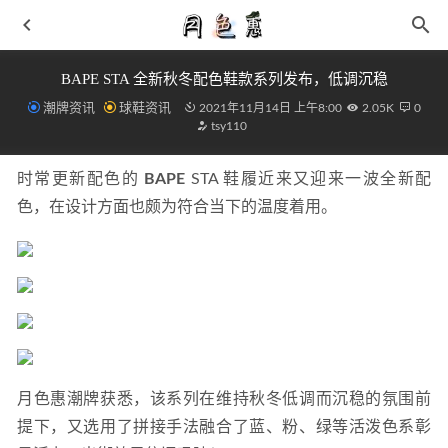
BAPE STA 全新秋冬配色鞋款系列发布，低调沉稳
潮牌资讯
球鞋资讯
2021年11月14日 上午8:00
2.05K
0
tsy110
时常更新配色的 
BAPE
 STA 鞋履近来又迎来一波全新配
色，在设计方面也颇为符合当下的温度着用。
STARTER BLACK LABEL 2021秋季AMERICAN POP主题系
列全新发布
2021-08-27
三原康裕 2022 春夏女装运动鞋系列抢先预览
2021-08-09
ALIFE x 添柏岚全新联名防水大黄靴来袭，logo 加印
2021-
12-04
今年流行什么帽子 棒球帽永不过时
2019-05-27
月色惠潮牌获悉，该系列在维持秋冬低调而沉稳的氛围前
dunk爆竹女款评测细节满满 dunk爆竹女生穿法
2021-01-29
提下，又选用了拼接手法融合了蓝、粉、绿等活泼色系彰