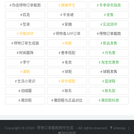
伪造得物订单截图
健康养生
冬季穿衣指南
匹克
半身裙
发售
型录
安踏
实战测评
开箱测评
得物毒APP订单
得物订单截图
得物订单生成器
拖鞋
新品发售
时尚服饰
春季搭配
月色惠
李宁
毛衣
淘宝优惠券
潮鞋
球鞋
球鞋发售
生活小常识
穿衣搭配
篮球鞋
羽绒服
联名
联名款
莆田鞋
莆田鞋与正品对比
莆田鞋科普
Copyright © 2020
得物订单截图制作生成
- All rights reserved
sitemap
|
网站地图