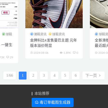
讯
球鞋
潮鞋资讯
球鞋资讯
球鞋
金牌科比4发售曼巴主题 元年
全新滑板鞋
 一键生
版本溢价明显
最近超
2024-08-06
1.89K
0
2024-0
73K
29
1/66
1
2
3
4
5
6
下一页
本站推荐
毒订单截图生成器