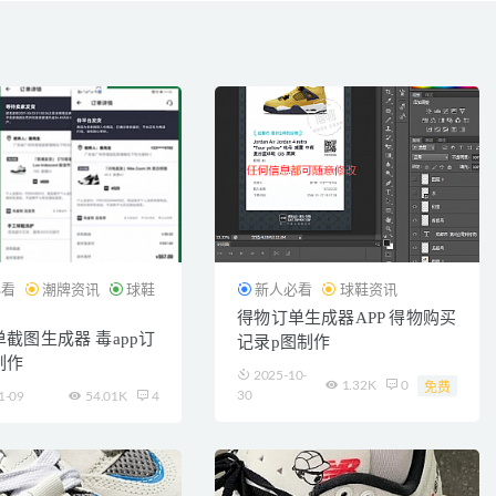
必看
潮牌资讯
球鞋
新人必看
球鞋资讯
得物订单生成器APP 得物购买
截图生成器 毒app订
记录p图制作
制作
2025-10-
1.32K
0
免费
30
1-09
54.01K
4