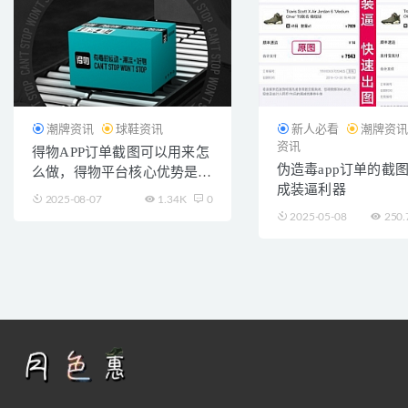
潮牌资讯
球鞋资讯
新人必看
潮牌资
资讯
得物APP订单截图可以用来怎
伪造毒app订单的截图
么做，得物平台核心优势是什
成装逼利器
么
2025-08-07
1.34K
0
2025-05-08
250.