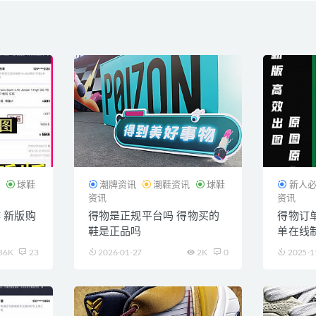
讯
球鞋
潮牌资讯
潮鞋资讯
球鞋
新人
资讯
资讯
 新版购
得物是正规平台吗 得物买的
得物订单
鞋是正品吗
单在线
86K
23
2026-01-27
2K
0
2025-1