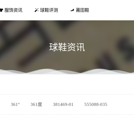
服饰资讯
球鞋评测
莆田鞋
球鞋资讯
 全新 CJ 麦科勒姆签名拖鞋曝光，代言人亲推
2021-09-11
划分 怎么知道牛排几分熟七分有嚼劲 秒变行家
2019-04-25
新版本来袭 优惠券佣金团队分红提高
2020-06-30
361°
361度
381469-01
555088-035
合的肤色 贡米色大衣不挑肤色白色略微有些黄
2020-01-17
reston 与 科技公司 Zellerfeld 联合打造 HERON01 鞋款
2021-10-06