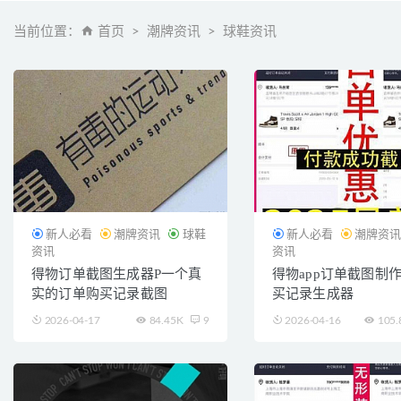
当前位置：
首页
潮牌资讯
球鞋资讯
新人必看
潮牌资讯
球鞋
新人必看
潮牌资
资讯
资讯
得物订单截图生成器P一个真
得物app订单截图制作
实的订单购买记录截图
买记录生成器
2026-04-17
84.45K
9
2026-04-16
105.