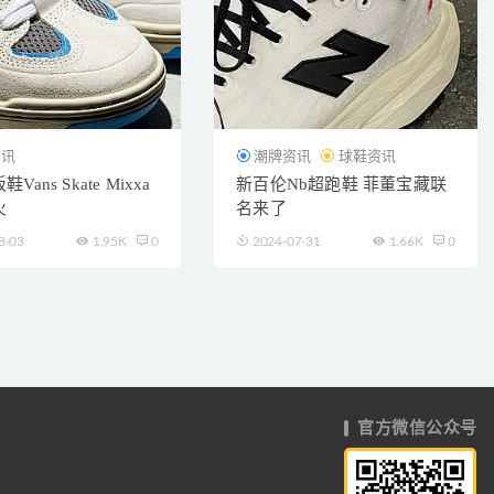
资讯
潮牌资讯
球鞋资讯
Vans Skate Mixxa
新百伦Nb超跑鞋 菲董宝藏联
火
名来了
8-03
1.95K
0
2024-07-31
1.66K
0
官方微信公众号